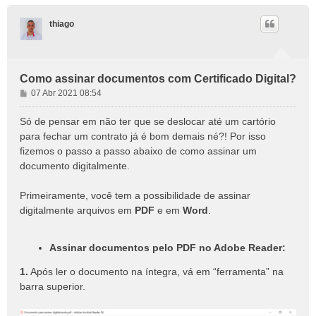
thiago
Como assinar documentos com Certificado Digital?
M
07 Abr 2021 08:54
e
n
Só de pensar em não ter que se deslocar até um cartório
s
para fechar um contrato já é bom demais né?! Por isso
a
fizemos o passo a passo abaixo de como assinar um
g
documento digitalmente.
e
m
Primeiramente, você tem a possibilidade de assinar
digitalmente arquivos em
PDF
e em
Word
.
Assinar documentos pelo PDF no Adobe Reader:
1.
Após ler o documento na íntegra, vá em “ferramenta” na
barra superior.