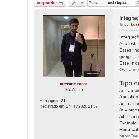
Responder
Integra
M
por
tarc
e
n
Integraç
s
Aqui esta
a
Esses lin
g
google, bi
e
Esse link
m
Os frames
Tipo d
tarcisiomiranda
Site Admin
/a
= arqui
/t
= token
Mensagens:
21
/c
= cartã
Registrado em:
27 Fev 2020 21:52
/n
= nuv
/cl
= cartã
Exemplo:
Resultad
https://s