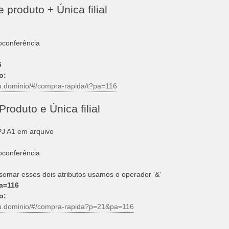
e produto + Única filial
oconferência
6
o:
eu.dominio/#/compra-rapida/t?pa=116
Produto e Única filial
J A1 em arquivo
oconferência
somar esses dois atributos usamos o operador '&'
a=116
o:
eu.dominio/#/compra-rapida?p=21&pa=116