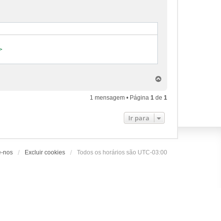


V
o
l
1 mensagem • Página
1
de
1
t
a
Ir para
r
a
o
t
o
e-nos
Excluir cookies
Todos os horários são
UTC-03:00
p
o