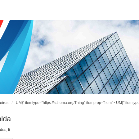
eiros
UM}" itemtype="https://schema.org/Thing" itemprop="item">
UM}" itemtype
ida
ndes
,
ti