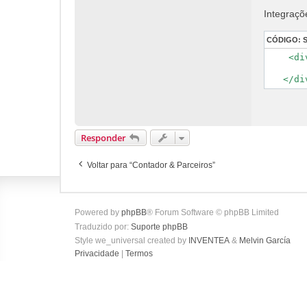
Integraçõ
CÓDIGO:
    <di
       
Responder
Voltar para “Contador & Parceiros”
Powered by
phpBB
® Forum Software © phpBB Limited
Traduzido por:
Suporte phpBB
Style we_universal created by
INVENTEA
&
Melvin García
Privacidade
|
Termos