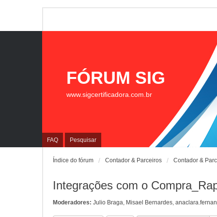
FÓRUM SIG
www.sigcertificadora.com.br
FAQ
Pesquisar
Índice do fórum
Contador & Parceiros
Contador & Parc
Integrações com o Compra_Rap
Moderadores:
Julio Braga
,
Misael Bernardes
,
anaclara.ferna