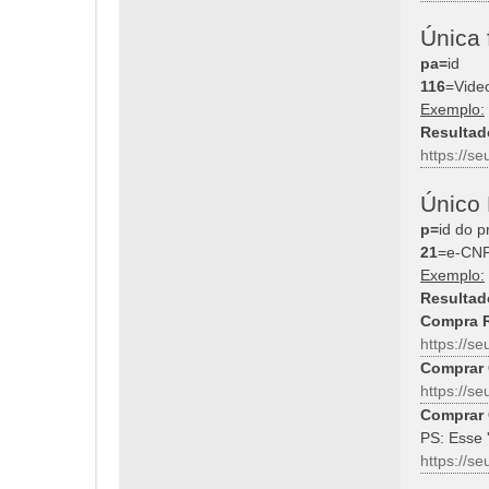
Única f
pa=
id
116
=Vide
Exemplo:
Resultad
https://s
Único 
p=
id do p
21
=e-CNP
Exemplo:
Resultad
Compra R
https://s
Comprar 
https://s
Comprar 
PS: Esse '
https://s