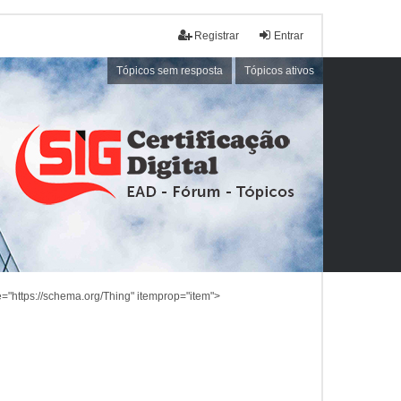
Registrar
Entrar
Tópicos sem resposta
Tópicos ativos
="https://schema.org/Thing" itemprop="item">