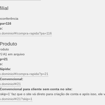
ilial
oconferência
pa=116
o:
eu.dominio/#/compra-rapida?pa=116
Produto
roduto
J A1 em arquivo
p=21
o:
ápida:
eu.dominio/#/compra-rapida?p=21
Convencional:
eu.dominio/#/21
Convencional para cliente sem conta no site:
skip=1' faz que o site vá direto para criação de conta e após isso, ele
eu.dominio/#/21?skip=1