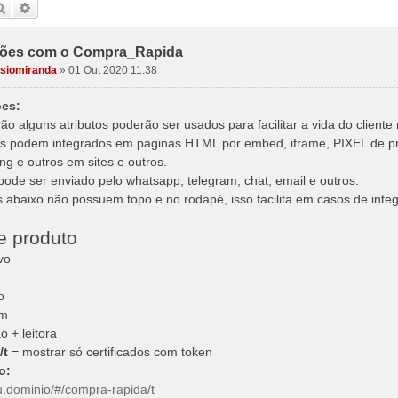
Pesquisar
Pesquisa avançada
ções com o Compra_Rapida
isiomiranda
»
01 Out 2020 11:38
ões:
rão alguns atributos poderão ser usados para facilitar a vida do client
ks podem integrados em paginas HTML por embed, iframe, PIXEL de 
ng e outros em sites e outros.
 pode ser enviado pelo whatsapp, telegram, chat, email e outros.
 abaixo não possuem topo e no rodapé, isso facilita em casos de integr
e produto
vo
o
em
o + leitora
/t
= mostrar só certificados com token
o:
eu.dominio/#/compra-rapida/t