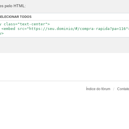
es pelo HTML:
SELECIONAR TODOS
v class="text-center">

 <embed src="https://seu.dominio/#/compra-rapida?pa=116">
Índice do fórum
Contat