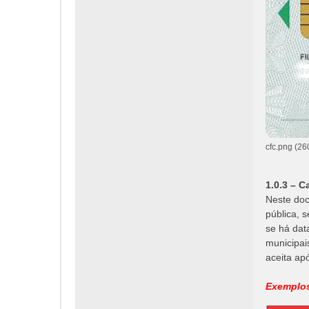
cfc.png (26
1.0.3 – C
Neste doc
pública, 
se há dat
municipai
aceita ap
Exemplo