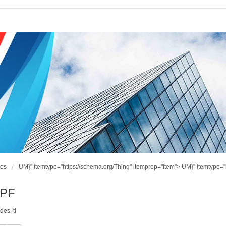
tes
UM}" itemtype="https://schema.org/Thing" itemprop="item">
UM}" itemtype="
CPF
ndes
,
ti