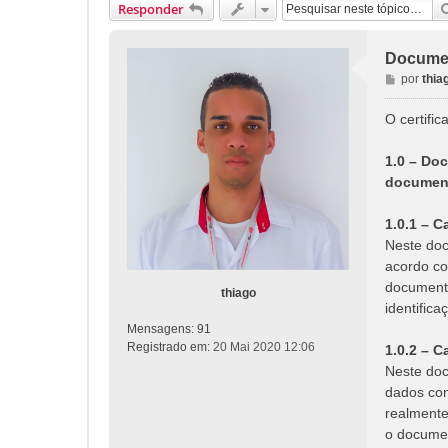
Responder
Documen
M
por
thia
e
n
O certifi
s
a
1.0 – Do
g
documen
e
m
1.0.1 – C
Neste doc
acordo co
documento
thiago
identifica
Mensagens:
91
Registrado em:
20 Mai 2020 12:06
1.0.2 – C
Neste doc
dados con
realmente
o documen