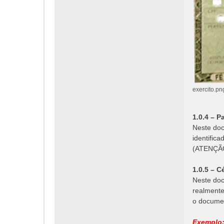
exercito.pn
1.0.4 – P
Neste doc
identific
(ATENÇÃO:
1.0.5 – C
Neste doc
realmente
o documen
Exemplo