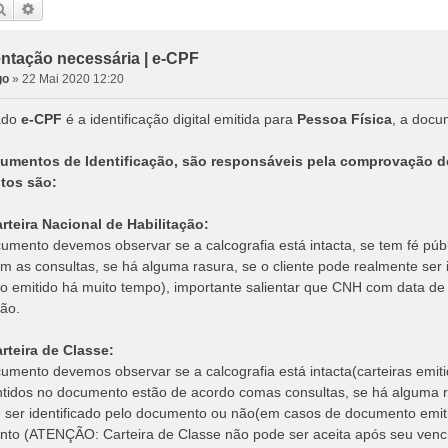
Pesquisar
Pesquisa avançada
tação necessária | e-CPF
go
»
22 Mai 2020 12:20
cado
e-CPF
é a identificação digital emitida para
Pessoa Física
, a docu
cumentos de Identificação, são responsáveis pela comprovação d
tos são:
arteira Nacional de Habilitação:
umento devemos observar se a calcografia está intacta, se tem fé púb
m as consultas, se há alguma rasura, se o cliente pode realmente ser
 emitido há muito tempo), importante salientar que CNH com data de 
ção.
arteira de Classe:
umento devemos observar se a calcografia está intacta(carteiras emit
tidos no documento estão de acordo comas consultas, se há alguma ras
 ser identificado pelo documento ou não(em casos de documento emiti
to (ATENÇÃO: Carteira de Classe não pode ser aceita após seu venc