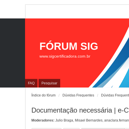
FÓRUM SIG
www.sigcertificadora.com.br
FAQ
Pesquisar
Índice do fórum
Dúvidas Frequentes
Dúvidas Frequen
Documentação necessária | e-
Moderadores:
Julio Braga
,
Misael Bernardes
,
anaclara.ferna