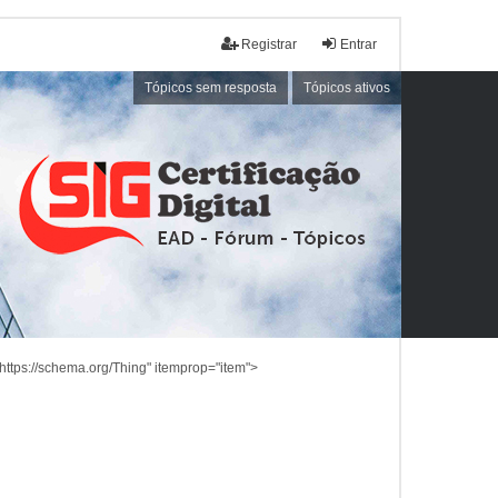
Registrar
Entrar
Tópicos sem resposta
Tópicos ativos
https://schema.org/Thing" itemprop="item">