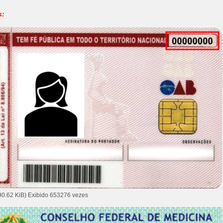
s:
90.62 KiB) Exibido 653276 vezes