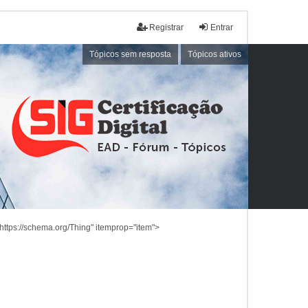
Registrar
Entrar
Tópicos sem resposta
Tópicos ativos
https://schema.org/Thing" itemprop="item">