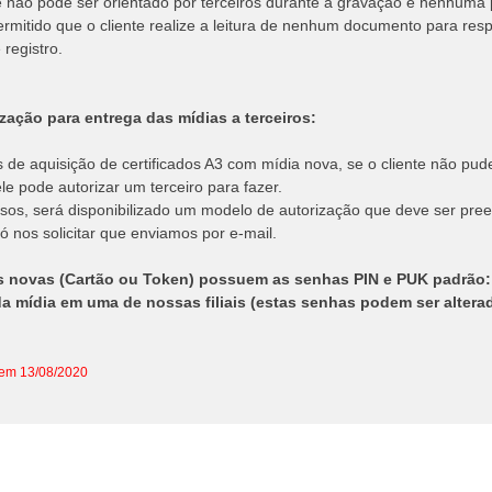
te não pode ser orientado por terceiros durante a gravação e nenhuma
ermitido que o cliente realize a leitura de nenhum documento para res
 registro.
ização para entrega das mídias a terceiros:
 de aquisição de certificados A3 com mídia nova, se o cliente não pud
ele pode autorizar um terceiro para fazer.
sos, será disponibilizado um modelo de autorização que deve ser pre
só nos solicitar que enviamos por e-mail.
s novas (Cartão ou Token) possuem as senhas PIN e PUK padrão:
da mídia em uma de nossas filiais (estas senhas podem ser altera
 em 13/08/2020