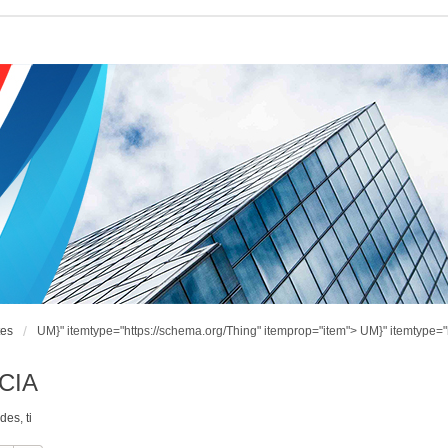
tes
UM}" itemtype="https://schema.org/Thing" itemprop="item">
UM}" itemtype="
CIA
ndes
,
ti