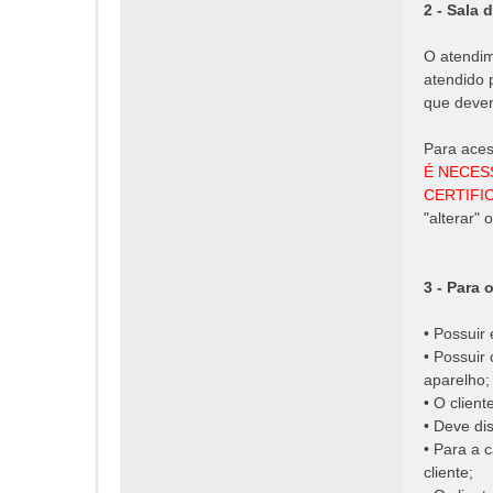
2 - Sala 
O atendim
atendido 
que devem
Para aces
É NECES
CERTIFIC
"alterar"
3 - Para 
• Possuir
• Possuir
aparelho;
• O clien
• Deve di
• Para a 
cliente;