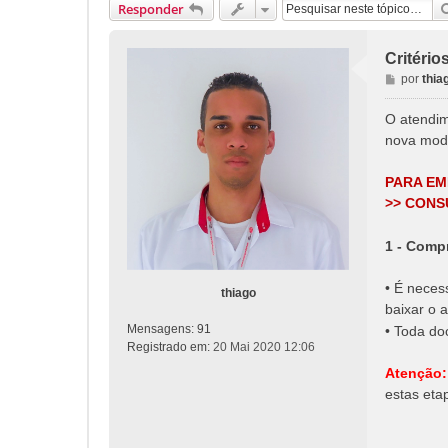
Responder
Critér
M
por
thia
e
n
O atendi
s
nova moda
a
g
PARA EM
e
>> CON
m
1 - Comp
• É neces
thiago
baixar o a
Mensagens:
91
• Toda do
Registrado em:
20 Mai 2020 12:06
Atenção:
estas eta