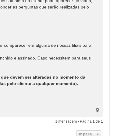
 pessoa além do cliente pode aparecer no vídeo;
ponder as perguntas que serão realizadas pelo
er comparecer em alguma de nossas filiais para
enchido e assinado. Caso necessitem para seus
 que devem ser alteradas no momento da
das pelo cliente a qualquer momento).
V
o
l
1 mensagem • Página
1
de
1
t
a
Ir para
r