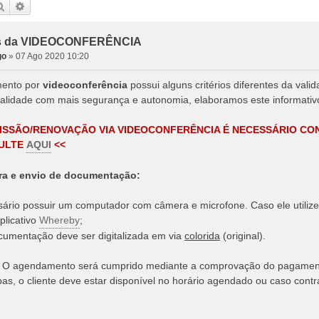
Pesquisar
Pesquisa avançada
ios da VIDEOCONFERÊNCIA
go
»
07 Ago 2020 10:20
mento por
videoconferência
possui alguns critérios diferentes da valid
lidade com mais segurança e autonomia, elaboramos este informativ
ISSÃO/RENOVAÇÃO VIA VIDEOCONFERÊNCIA É NECESSÁRIO CON
SULTE
AQUI
<<
ra e envio de documentação:
sário possuir um computador com câmera e microfone. Caso ele utiliz
plicativo
Whereby
;
cumentação deve ser digitalizada em via
colorida
(original).
O agendamento será cumprido mediante a comprovação do pagamen
pas, o cliente deve estar disponível no horário agendado ou caso cont