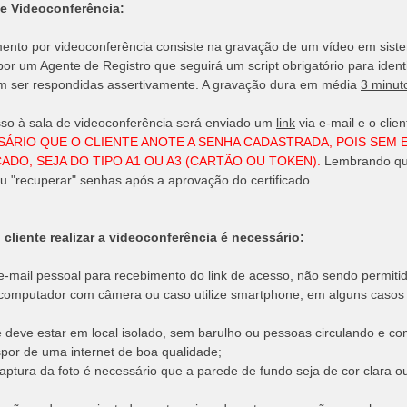
de Videoconferência:
ento por videoconferência consiste na gravação de um vídeo em sistem
por um Agente de Registro que seguirá um script obrigatório para identi
 ser respondidas assertivamente. A gravação dura em média
3 minut
so à sala de videoconferência será enviado um
link
via e-mail e o cli
SÁRIO QUE O CLIENTE ANOTE A SENHA CADASTRADA, POIS SEM E
ADO, SEJA DO TIPO A1 OU A3 (CARTÃO OU TOKEN).
Lembrando q
 ou "recuperar" senhas após a aprovação do certificado.
o cliente realizar a videoconferência é necessário:
 e-mail pessoal para recebimento do link de acesso, não sendo permitid
 computador com câmera ou caso utilize smartphone, em alguns casos
te deve estar em local isolado, sem barulho ou pessoas circulando e c
spor de uma internet de boa qualidade;
captura da foto é necessário que a parede de fundo seja de cor clara o