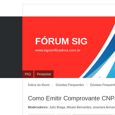
FÓRUM SIG
www.sigcertificadora.com.br
FAQ
Pesquisar
Índice do fórum
Dúvidas Frequentes
Dúvidas Frequen
Como Emitir Comprovante CNPJ
Moderadores:
Julio Braga
,
Misael Bernardes
,
anaclara.ferna