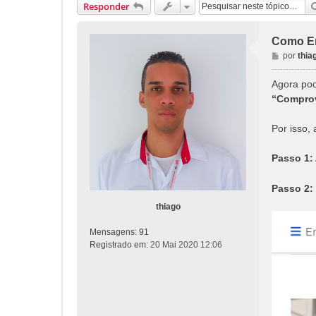
Responder
Como Em
M
por
thia
e
n
Agora pod
s
“Comprov
a
g
Por isso,
e
m
Passo 1:
Passo 2:
thiago
Mensagens:
91
Registrado em:
20 Mai 2020 12:06