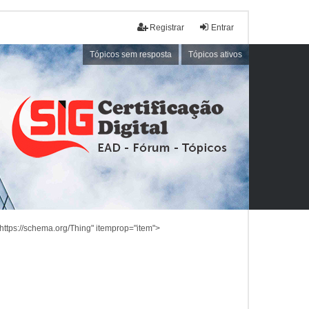
Registrar
Entrar
Tópicos sem resposta
Tópicos ativos
https://schema.org/Thing" itemprop="item">