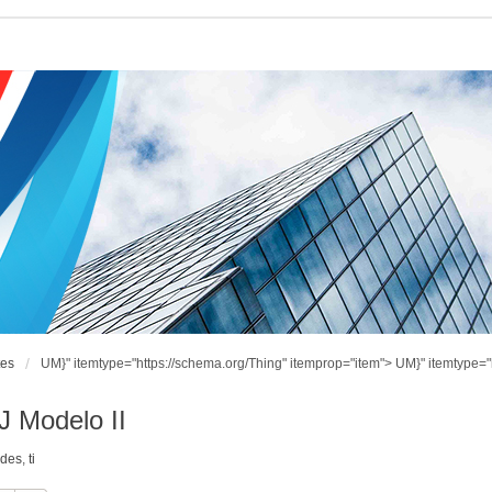
tes
UM}" itemtype="https://schema.org/Thing" itemprop="item">
UM}" itemtype="
 Modelo II
ndes
,
ti