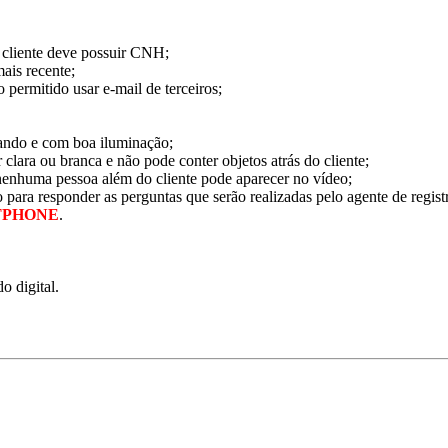
o cliente deve possuir CNH;
ais recente;
 permitido usar e-mail de terceiros;
ulando e com boa iluminação;
 clara ou branca e não pode conter objetos atrás do cliente;
e nenhuma pessoa além do cliente pode aparecer no vídeo;
 para responder as perguntas que serão realizadas pelo agente de regist
TPHONE
.
o digital.