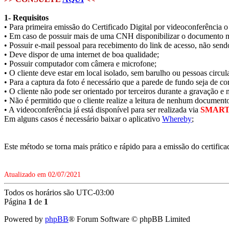
1- Requisitos
• Para primeira emissão do Certificado Digital por videoconferência 
• Em caso de possuir mais de uma CNH disponibilizar o documento m
• Possuir e-mail pessoal para recebimento do link de acesso, não sendo
• Deve dispor de uma internet de boa qualidade;
• Possuir computador com câmera e microfone;
• O cliente deve estar em local isolado, sem barulho ou pessoas circ
• Para a captura da foto é necessário que a parede de fundo seja de cor
• O cliente não pode ser orientado por terceiros durante a gravação 
• Não é permitido que o cliente realize a leitura de nenhum documento
• A videoconferência já está disponível para ser realizada via
SMAR
Em alguns casos é necessário baixar o aplicativo
Whereby
;
Este método se torna mais prático e rápido para a emissão do certificad
Atualizado em 02/07/2021
Todos os horários são
UTC-03:00
Página
1
de
1
Powered by
phpBB
® Forum Software © phpBB Limited