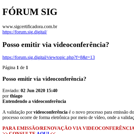
FÓRUM SIG
www.sigcertificadora.com.br
https://forum.sig.digital/
Posso emitir via videoconferência?
https://forum.sig.digital/viewtopic.php?f=8&t=13
Página
1
de
1
Posso emitir via videoconferência?
Enviado:
02 Jun 2020 15:40
por
thiago
Entendendo a videoconferência
A validação por
videoconferência
é o novo processo para emissão do 
processo ocorre de forma eletrônica por meio de vídeo, onde a validação
PARA EMISSÃO/RENOVAÇÃO VIA VIDEOCONFERÊNCIA 
>> CONSULTE
AQUI
<<