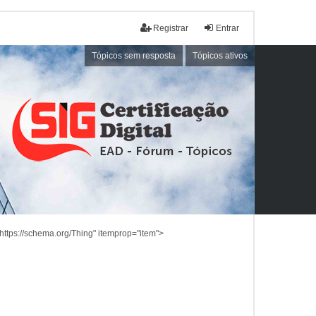
Registrar
Entrar
Tópicos sem resposta
Tópicos ativos
https://schema.org/Thing" itemprop="item">