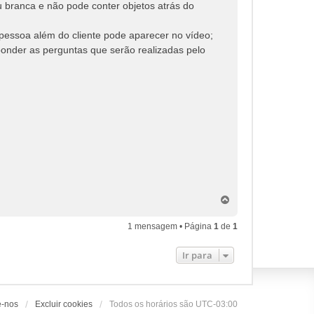
u branca e não pode conter objetos atrás do
 pessoa além do cliente pode aparecer no vídeo;
ponder as perguntas que serão realizadas pelo
V
o
l
1 mensagem • Página
1
de
1
t
a
Ir para
r
a
o
t
o
e-nos
Excluir cookies
Todos os horários são
UTC-03:00
p