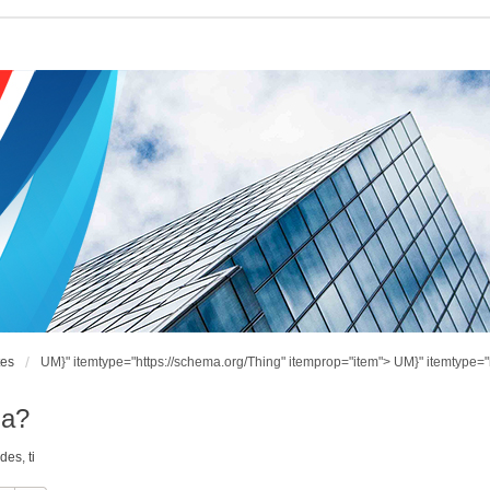
tes
UM}" itemtype="https://schema.org/Thing" itemprop="item">
UM}" itemtype="
ia?
ndes
,
ti