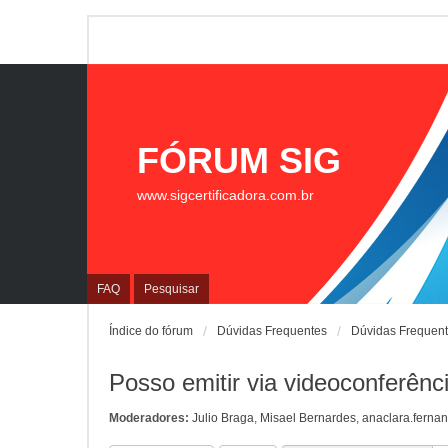
FÓRUM SIG
www.sigcertificadora.com.br
FAQ
Pesquisar
Índice do fórum
Dúvidas Frequentes
Dúvidas Frequen
Posso emitir via videoconferênc
Moderadores:
Julio Braga
,
Misael Bernardes
,
anaclara.ferna