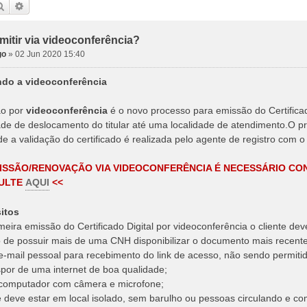
Pesquisar
Pesquisa avançada
itir via videoconferência?
go
»
02 Jun 2020 15:40
do a videoconferência
ão por
videoconferência
é o novo processo para emissão do Certificado
de de deslocamento do titular até uma localidade de atendimento.O pr
e a validação do certificado é realizada pelo agente de registro com o t
ISSÃO/RENOVAÇÃO VIA VIDEOCONFERÊNCIA É NECESSÁRIO CON
SULTE
AQUI
<<
itos
imeira emissão do Certificado Digital por videoconferência o cliente de
 de possuir mais de uma CNH disponibilizar o documento mais recente
 e-mail pessoal para recebimento do link de acesso, não sendo permitid
spor de uma internet de boa qualidade;
 computador com câmera e microfone;
te deve estar em local isolado, sem barulho ou pessoas circulando e c