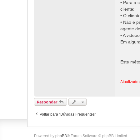
• Para a 
cliente;
• O clien
• Não é p
agente de
• A videoc
Em alguns
Este métod
Atualizado
Responder
Voltar para “Dúvidas Frequentes”
Powered by
phpBB
® Forum Software © phpBB Limited