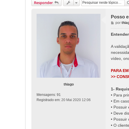
Responder
Posso em
M
por
thia
e
n
Entenden
s
a
A validaç
g
necessida
e
vídeo, ond
m
PARA EM
>> CON
thiago
1- Requis
Mensagens:
91
• Para pr
Registrado em:
20 Mai 2020 12:06
• Em caso
• Possuir
• Deve di
• Possuir
• O clien