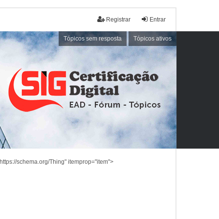
Registrar
Entrar
Tópicos sem resposta
Tópicos ativos
https://schema.org/Thing" itemprop="item">