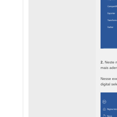
2.
Neste m
mais ader
Nesse exe
digital se