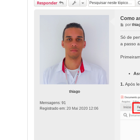
Responder
Como as
M
por
thia
e
n
Só de pen
s
a passo a
a
g
Primeiram
e
m
As
1.
Após le
thiago
Mensagens:
91
Registrado em:
20 Mai 2020 12:06