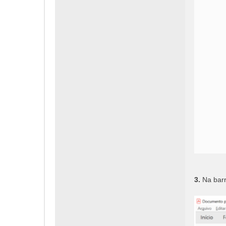
3.
Na barra