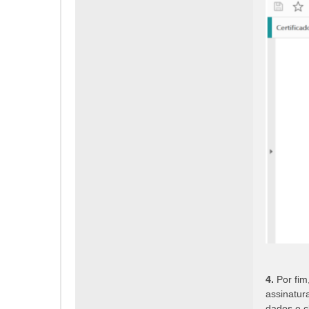
4.
Por fim
assinatura
dados e c