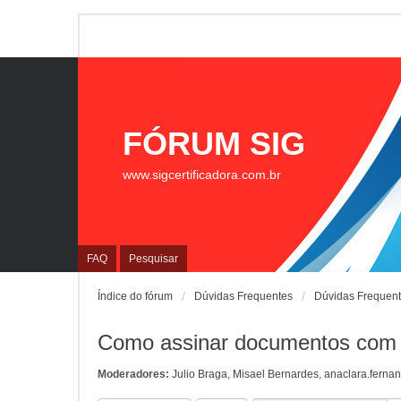
FÓRUM SIG
www.sigcertificadora.com.br
FAQ
Pesquisar
Índice do fórum
Dúvidas Frequentes
Dúvidas Frequen
Como assinar documentos com Ce
Moderadores:
Julio Braga
,
Misael Bernardes
,
anaclara.ferna