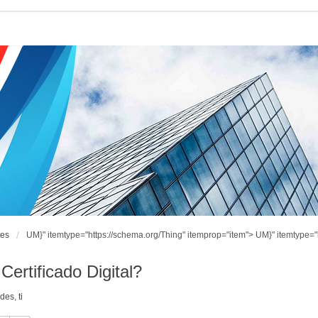
tes
UM}" itemtype="https://schema.org/Thing" itemprop="item">
UM}" itemtype="
rtificado Digital?
ndes
,
ti