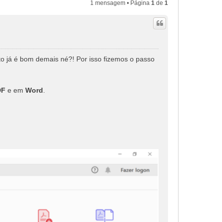
1 mensagem • Página
1
de
1
to já é bom demais né?! Por isso fizemos o passo
DF
e em
Word
.