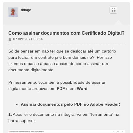
thiago
Como assinar documentos com Certificado Digital?
M
07 Abr 2021 08:54
e
n
Só de pensar em não ter que se deslocar até um cartório
s
para fechar um contrato já é bom demais né?! Por isso
a
fizemos o passo a passo abaixo de como assinar um
g
documento digitalmente.
e
m
Primeiramente, você tem a possibilidade de assinar
digitalmente arquivos em
PDF
e em
Word
.
Assinar documentos pelo PDF no Adobe Reader:
1.
Após ler o documento na íntegra, vá em “ferramenta” na
barra superior.