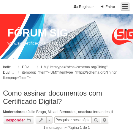
Registrar
Entrar
FÓRUM SIG
www.sigcertificadora.com.br
Índice do fórum
Dúvidas Frequentes
UM}" itemtype="https://schema.org/Thing"
Dúvidas Frequentes
itemprop="item">
UM}" itemtype="https://schema.org/Thing"
itemprop="item">
Como assinar documentos com
Certificado Digital?
Moderadores:
Julio Braga
,
Misael Bernardes
,
anaclara.fernandes
,
ti
Pesquisar
Pesquisa ava
Responder
1 mensagem • Página
1
de
1