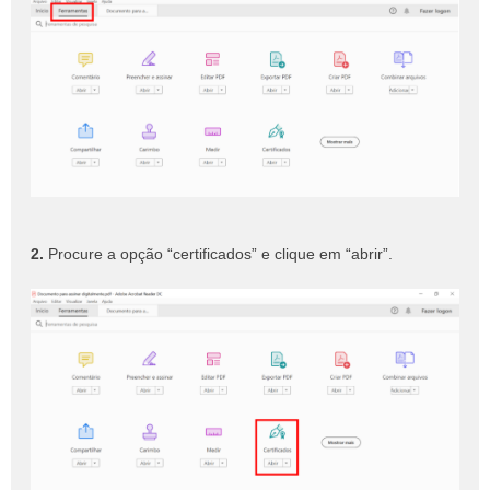
2.
Procure a opção “certificados” e clique em “abrir”.