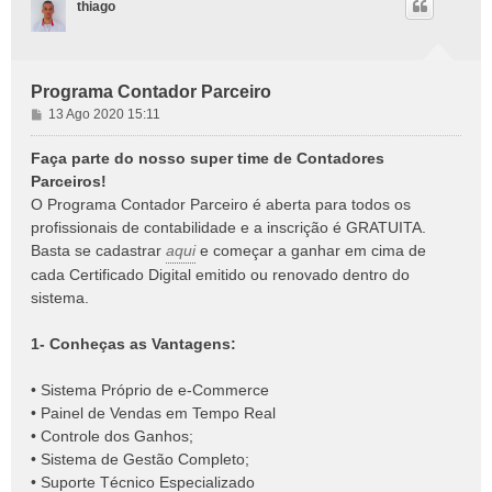
thiago
Programa Contador Parceiro
M
13 Ago 2020 15:11
e
n
Faça parte do nosso super time de Contadores
s
Parceiros!
a
O Programa Contador Parceiro é aberta para todos os
g
profissionais de contabilidade e a inscrição é GRATUITA.
e
Basta se cadastrar
aqui
e começar a ganhar em cima de
m
cada Certificado Digital emitido ou renovado dentro do
sistema.
1- Conheças as Vantagens:
• Sistema Próprio de e-Commerce
• Painel de Vendas em Tempo Real
• Controle dos Ganhos;
• Sistema de Gestão Completo;
• Suporte Técnico Especializado