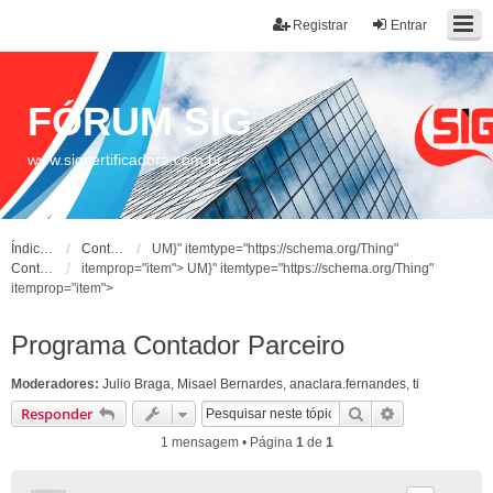
Registrar
Entrar
FÓRUM SIG
www.sigcertificadora.com.br
Índice do fórum
Contador & Parceiros
UM}" itemtype="https://schema.org/Thing"
Contador & Parceiros
itemprop="item">
UM}" itemtype="https://schema.org/Thing"
itemprop="item">
Programa Contador Parceiro
Moderadores:
Julio Braga
,
Misael Bernardes
,
anaclara.fernandes
,
ti
Pesquisar
Pesquisa ava
Responder
1 mensagem • Página
1
de
1