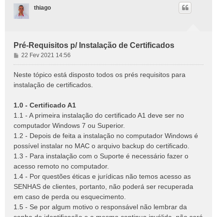
thiago
Pré-Requisitos p/ Instalação de Certificados
M
22 Fev 2021 14:56
e
n
Neste tópico está disposto todos os prés requisitos para
s
instalação de certificados.
a
g
1.0 - Certificado A1
e
1.1 - A primeira instalação do certificado A1 deve ser no
m
computador Windows 7 ou Superior.
1.2 - Depois de feita a instalação no computador Windows é
possível instalar no MAC o arquivo backup do certificado.
1.3 - Para instalação com o Suporte é necessário fazer o
acesso remoto no computador.
1.4 - Por questões éticas e jurídicas não temos acesso as
SENHAS de clientes, portanto, não poderá ser recuperada
em caso de perda ou esquecimento.
1.5 - Se por algum motivo o responsável não lembrar da