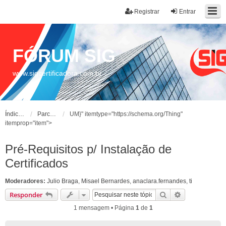
Registrar
Entrar
FÓRUM SIG
www.sigcertificadora.com.br
Índice do fórum
Parceiros
UM}" itemtype="https://schema.org/Thing"
itemprop="item">
Pré-Requisitos p/ Instalação de
Certificados
Moderadores:
Julio Braga
,
Misael Bernardes
,
anaclara.fernandes
,
ti
Pesquisar
Pesquisa ava
Responder
1 mensagem • Página
1
de
1