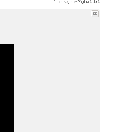
1 mensagem • Página
1
de
1