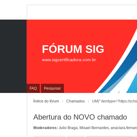
FÓRUM SIG
www.sigcertificadora.com.br
FAQ
Pesquisar
Índice do fórum
Chamados
UM}" itemtype="https://sch
Abertura do NOVO chamado
Moderadores:
Julio Braga
,
Misael Bernardes
,
anaclara.ferna