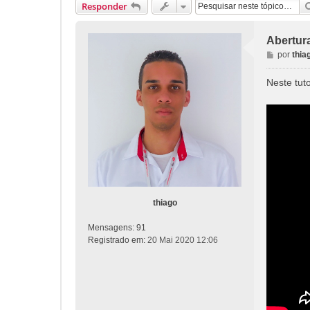
Responder
Abertu
M
por
thia
e
n
Neste tut
s
a
g
e
m
thiago
Mensagens:
91
Registrado em:
20 Mai 2020 12:06