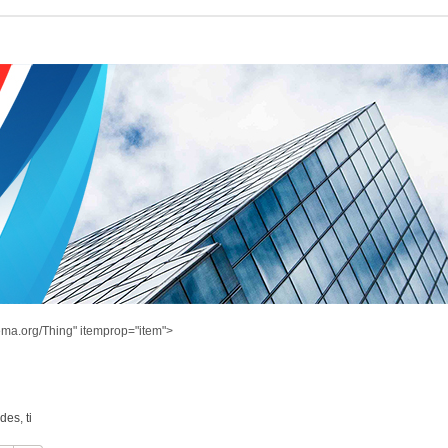
ema.org/Thing" itemprop="item">
ndes
,
ti