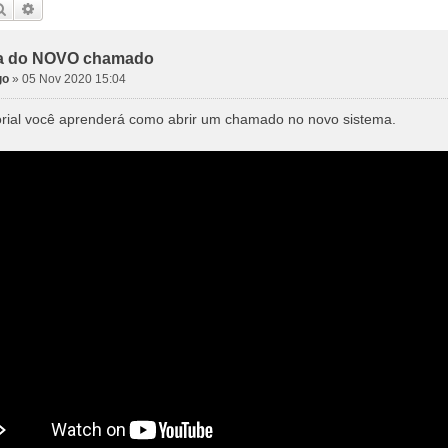
Pesquisar
Pesquisa avançada
ra do NOVO chamado
go
»
05 Nov 2020 15:04
orial você aprenderá como abrir um chamado no novo sistema.