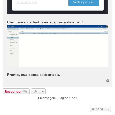
Confirme o cadastro na sua caixa de email:
Pronto, sua conta está criada.
V
o
l
Responder
t
a
1 mensagem • Página
1
de
1
r
a
Ir para
o
t