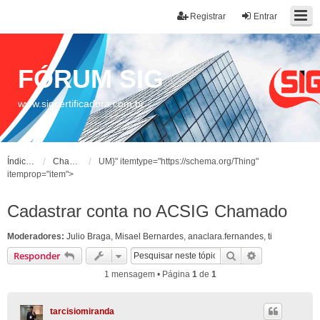
Registrar
Entrar
FÓRUM SIG
www.sigcertificadora.com.br
Índice do fórum
Chamados
UM}" itemtype="https://schema.org/Thing"
itemprop="item">
Cadastrar conta no ACSIG Chamado
Moderadores:
Julio Braga
,
Misael Bernardes
,
anaclara.fernandes
,
ti
Pesquisar
Pesquisa ava
Responder
1 mensagem • Página
1
de
1
tarcisiomiranda