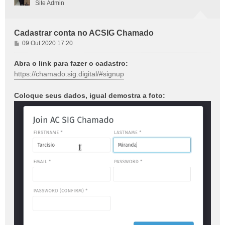
Site Admin
Cadastrar conta no ACSIG Chamado
M
09 Out 2020 17:20
e
n
Abra o link para fazer o cadastro:
s
https://chamado.sig.digital/#signup
a
g
Coloque seus dados, igual demostra a foto:
e
m