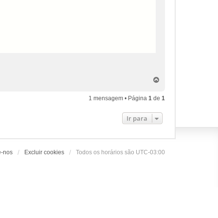
V
o
l
1 mensagem • Página
1
de
1
t
a
Ir para
r
a
o
t
o
e-nos
Excluir cookies
Todos os horários são
UTC-03:00
p
o