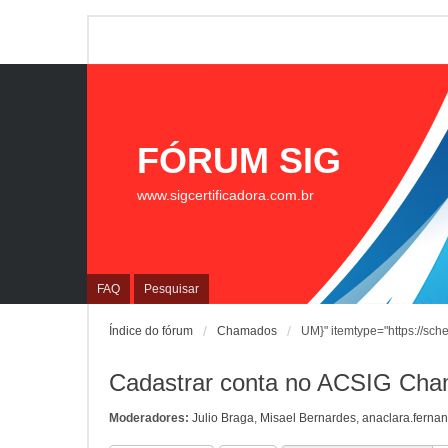
FÓRUM SIG
www.sigcertificadora.com.br
FAQ
Pesquisar
Índice do fórum
Chamados
UM}" itemtype="https://sch
Cadastrar conta no ACSIG Ch
Moderadores:
Julio Braga
,
Misael Bernardes
,
anaclara.ferna