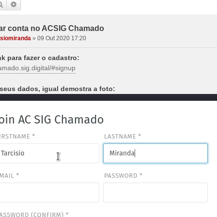
Pesquisar
Pesquisa avançada
ar conta no ACSIG Chamado
isiomiranda
»
09 Out 2020 17:20
nk para fazer o cadastro:
amado.sig.digital/#signup
seus dados, igual demostra a foto: