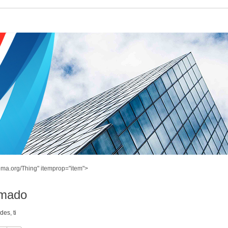
ema.org/Thing" itemprop="item">
amado
ndes
,
ti