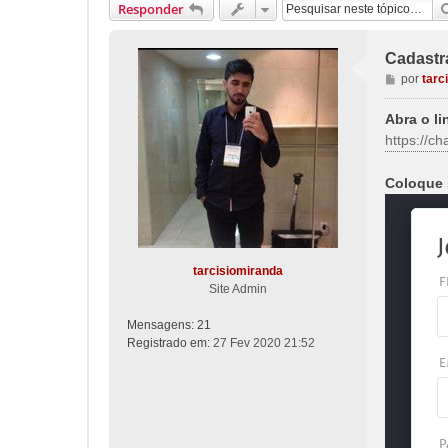
Responder
Cadastr
M
por
tarc
e
n
Abra o li
s
https://ch
a
g
Coloque 
e
m
tarcisiomiranda
Site Admin
Mensagens:
21
Registrado em:
27 Fev 2020 21:52