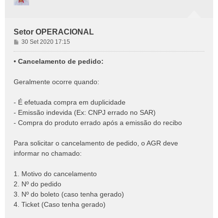
Setor OPERACIONAL
M
30 Set 2020 17:15
e
n
•
Cancelamento de pedido:
s
a
Geralmente ocorre quando:
g
e
- É efetuada compra em duplicidade
m
- Emissão indevida (Ex: CNPJ errado no SAR)
- Compra do produto errado após a emissão do recibo
Para solicitar o cancelamento de pedido, o AGR deve
informar no chamado:
1. Motivo do cancelamento
2. Nº do pedido
3. Nº do boleto (caso tenha gerado)
4. Ticket (Caso tenha gerado)