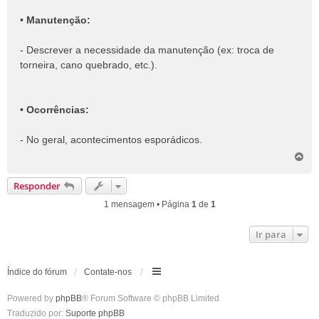
•
Manutenção:
- Descrever a necessidade da manutenção (ex: troca de
torneira, cano quebrado, etc.).
•
Ocorrências:
- No geral, acontecimentos esporádicos.
V
o
l
Responder
t
a
1 mensagem • Página
1
de
1
r
a
Ir para
o
t
o
p
Índice do fórum
Contate-nos
o
Powered by
phpBB
® Forum Software © phpBB Limited
Traduzido por:
Suporte phpBB