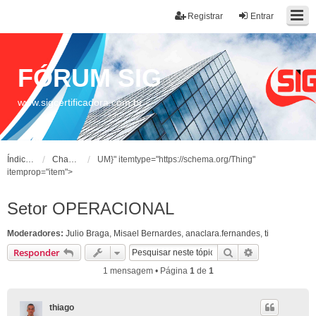
Registrar
Entrar
FÓRUM SIG
www.sigcertificadora.com.br
Índice do fórum
Chamados
UM}" itemtype="https://schema.org/Thing"
itemprop="item">
Setor OPERACIONAL
Moderadores:
Julio Braga
,
Misael Bernardes
,
anaclara.fernandes
,
ti
Pesquisar
Pesquisa ava
Responder
1 mensagem • Página
1
de
1
thiago