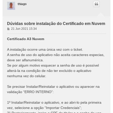
thiago
Dúvidas sobre instalação do Certificado em Nuvem
M
21 Jun 2021 15:34
e
n
Certificado A3 Nuvem
s
a
A instalação ocorre uma única vez com o ticket.
g
A senha de uso do aplicativo não aceita caracteres especias,
e
deve ser alfanumérica.
m
Se por algum motivo esquecer a senha de uso é possível
alterá-la na condição de não ter excluído o aplicativo
nenhuma vez do celular.
Se precisar Instalar/Reinstalar o aplicativo ou aparecer na
validação “ERRO INTERNO”:
1º Instalar/Reinstalar o aplicativo, e ao abri-lo pela primeira
vez, selecione a opção “Importar Credenciais”;