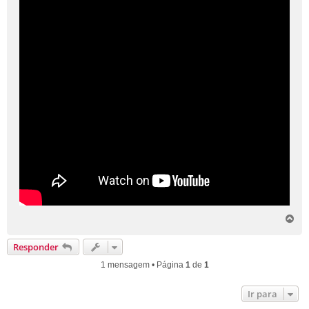
V
o
l
Responder
t
a
1 mensagem • Página
1
de
1
r
a
Ir para
o
t