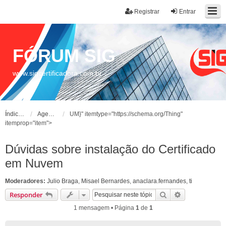
Registrar
Entrar
FÓRUM SIG
www.sigcertificadora.com.br
Índice do fórum
Agente de Registro
UM}" itemtype="https://schema.org/Thing"
itemprop="item">
Dúvidas sobre instalação do Certificado
em Nuvem
Moderadores:
Julio Braga
,
Misael Bernardes
,
anaclara.fernandes
,
ti
Pesquisar
Pesquisa ava
Responder
1 mensagem • Página
1
de
1