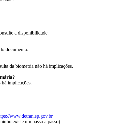
nsulte a disponibilidade.
 do documento.
ulta da biometria não há implicações.
imária?
o há implicações.
ttps://www.detran.sp.gov.br
minho existe um passo a passo)