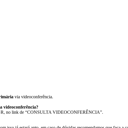
rimária
via videoconferência.
da videoconferência?
al do AGR, no link de “CONSULTA VIDEOCONFERÊNCIA”.
om isso já estará apto, em caso de dúvidas recomendamos que faça a co