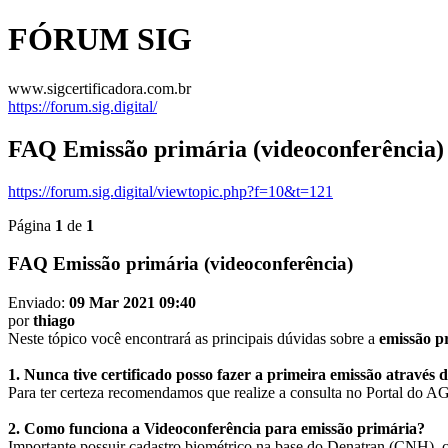
FÓRUM SIG
www.sigcertificadora.com.br
https://forum.sig.digital/
FAQ Emissão primária (videoconferência)
https://forum.sig.digital/viewtopic.php?f=10&t=121
Página
1
de
1
FAQ Emissão primária (videoconferência)
Enviado:
09 Mar 2021 09:40
por
thiago
Neste tópico você encontrará as principais dúvidas sobre a
emissão p
1. Nunca tive certificado posso fazer a primeira emissão através 
Para ter certeza recomendamos que realize a consulta no Port
2. Como funciona a Videoconferência para emissão primária?
Importante possuir cadastro biométrico na base do Denatran (CNH), c