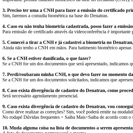
3. Preciso ter uma a CNH para fazer a emissão do certificado pr
Sim, faremos a consulta biométrica na base do Denatran.
4. Caso eu não tenha biometria cadastrada, posso fazer a emissã
Para emissão de certificado através da videoconferência é important
5. Comecei a tirar a CNH e já cadastrei a biometria no Denatran, 
Ainda não tenho a CNH em mãos. Para batimento biométrico apenas f
6. Se a CNH estiver danificada, o que fazer?
Se a CNH for um dos documentos que será apresentado, indicamos que 
7. Perdi/roubaram minha CNH, o que devo fazer no momento da 
Se a CNH for um dos documentos solicitados, indicamos que apresente 
8. Caso exista divergência de cadastro do Denatran, como proce
Será necessário agendamento presencial.
9. Caso exista divergência de cadastro do Denatran, vou consegui
Como deve realizar as correções? Sim, você poderá emitir na modalida
No rodapé Dúvidas frequentes > Saiba Mais>Saiba de acordo com o seu
10. Muda alguma coisa na lista de documentos a serem apresent