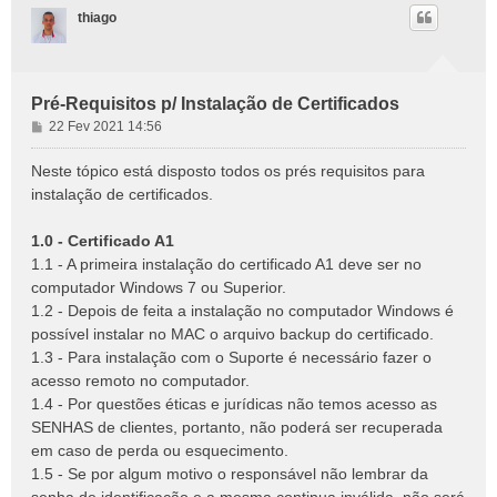
thiago
Pré-Requisitos p/ Instalação de Certificados
M
22 Fev 2021 14:56
e
n
Neste tópico está disposto todos os prés requisitos para
s
instalação de certificados.
a
g
1.0 - Certificado A1
e
1.1 - A primeira instalação do certificado A1 deve ser no
m
computador Windows 7 ou Superior.
1.2 - Depois de feita a instalação no computador Windows é
possível instalar no MAC o arquivo backup do certificado.
1.3 - Para instalação com o Suporte é necessário fazer o
acesso remoto no computador.
1.4 - Por questões éticas e jurídicas não temos acesso as
SENHAS de clientes, portanto, não poderá ser recuperada
em caso de perda ou esquecimento.
1.5 - Se por algum motivo o responsável não lembrar da