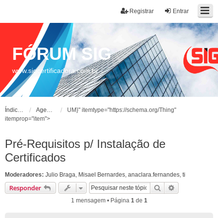
Registrar
Entrar
FÓRUM SIG
www.sigcertificadora.com.br
Índice do fórum
Agente de Registro
UM}" itemtype="https://schema.org/Thing"
itemprop="item">
Pré-Requisitos p/ Instalação de
Certificados
Moderadores:
Julio Braga
,
Misael Bernardes
,
anaclara.fernandes
,
ti
Pesquisar
Pesquisa ava
Responder
1 mensagem • Página
1
de
1