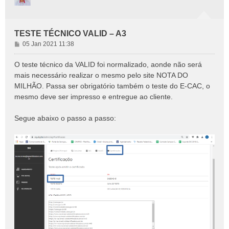
TESTE TÉCNICO VALID – A3
M
05 Jan 2021 11:38
e
n
O teste técnico da VALID foi normalizado, aonde não será
s
mais necessário realizar o mesmo pelo site NOTA DO
a
MILHÃO. Passa ser obrigatório também o teste do E-CAC, o
g
mesmo deve ser impresso e entregue ao cliente.
e
m
Segue abaixo o passo a passo: