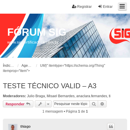
Registrar
Entrar
FÓRUM SIG
www.sigcertificadora.com.br
Índice do fórum
Agente de Registro
UM}" itemtype="https://schema.org/Thing"
itemprop="item">
TESTE TÉCNICO VALID – A3
Moderadores:
Julio Braga
,
Misael Bernardes
,
anaclara.fernandes
,
ti
Pesquisar
Pesquisa ava
Responder
1 mensagem • Página
1
de
1
thiago