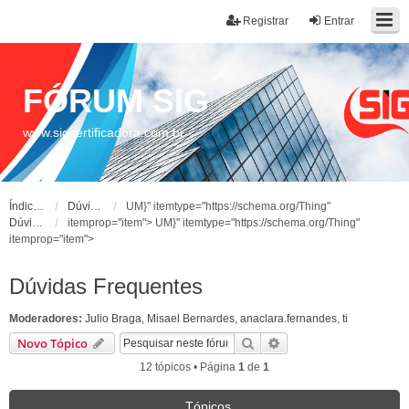
Registrar
Entrar
FÓRUM SIG
www.sigcertificadora.com.br
Índice do fórum
Dúvidas Frequentes
UM}" itemtype="https://schema.org/Thing"
Dúvidas Frequentes
itemprop="item">
UM}" itemtype="https://schema.org/Thing"
itemprop="item">
Dúvidas Frequentes
Moderadores:
Julio Braga
,
Misael Bernardes
,
anaclara.fernandes
,
ti
Pesquisar
Pesquisa avançada
Novo Tópico
12 tópicos • Página
1
de
1
Tópicos