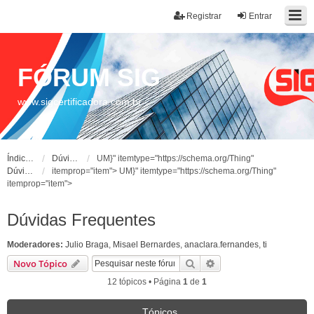
Registrar
Entrar
FÓRUM SIG
www.sigcertificadora.com.br
Índice do fórum
Dúvidas Frequentes
UM}" itemtype="https://schema.org/Thing"
Dúvidas Frequentes
itemprop="item">
UM}" itemtype="https://schema.org/Thing"
itemprop="item">
Dúvidas Frequentes
Moderadores:
Julio Braga
,
Misael Bernardes
,
anaclara.fernandes
,
ti
Pesquisar
Pesquisa avançada
Novo Tópico
12 tópicos • Página
1
de
1
Tópicos