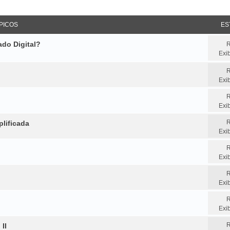
sar
squisa avançada
PICOS
ES
do Digital?
R
Exi
R
Exi
R
Exi
R
lificada
Exi
R
Exi
R
Exi
R
Exi
R
II