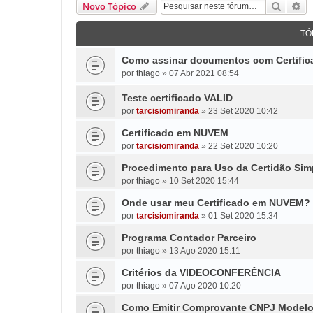
Pesqui
Pe
Novo Tópico
TÓ
Como assinar documentos com Certifica
por
thiago
»
07 Abr 2021 08:54
Teste certificado VALID
por
tarcisiomiranda
»
23 Set 2020 10:42
Certificado em NUVEM
por
tarcisiomiranda
»
22 Set 2020 10:20
Procedimento para Uso da Certidão Simp
por
thiago
»
10 Set 2020 15:44
Onde usar meu Certificado em NUVEM?
por
tarcisiomiranda
»
01 Set 2020 15:34
Programa Contador Parceiro
por
thiago
»
13 Ago 2020 15:11
Critérios da VIDEOCONFERÊNCIA
por
thiago
»
07 Ago 2020 10:20
Como Emitir Comprovante CNPJ Modelo 