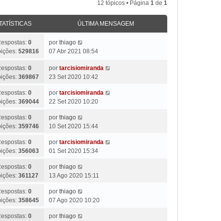
12 tópicos • Página
1
de
1
TATÍSTICAS
ÚLTIMA MENSAGEM
espostas:
0
por
thiago
bições:
529816
07 Abr 2021 08:54
espostas:
0
por
tarcisiomiranda
bições:
369867
23 Set 2020 10:42
espostas:
0
por
tarcisiomiranda
bições:
369044
22 Set 2020 10:20
espostas:
0
por
thiago
bições:
359746
10 Set 2020 15:44
espostas:
0
por
tarcisiomiranda
bições:
356063
01 Set 2020 15:34
espostas:
0
por
thiago
bições:
361127
13 Ago 2020 15:11
espostas:
0
por
thiago
bições:
358645
07 Ago 2020 10:20
espostas:
0
por
thiago