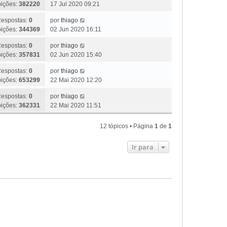
bições:
382220
17 Jul 2020 09:21
espostas:
0
por
thiago
bições:
344369
02 Jun 2020 16:11
espostas:
0
por
thiago
bições:
357831
02 Jun 2020 15:40
espostas:
0
por
thiago
bições:
653299
22 Mai 2020 12:20
espostas:
0
por
thiago
bições:
362331
22 Mai 2020 11:51
12 tópicos • Página
1
de
1
Ir para