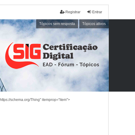
Registrar
Entrar
Tópicos sem resposta
Tópicos ativos
https://schema.org/Thing" itemprop="item">