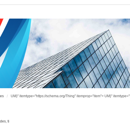
tes
UM}" itemtype="https://schema.org/Thing" itemprop="item">
UM}" itemtype="
ndes
,
ti