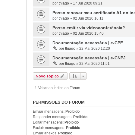
por
thiago
»
17 Jul 2020 09:21
Posso renovar meu certificado A1 onlin
por
thiago
»
02 Jun 2020 16:11
Posso emitir via videoconferência?
por
thiago
»
02 Jun 2020 15:40
Documentação necessária | e-CPF
por
thiago
»
22 Mai 2020 12:20
Documentação necessária | e-CNPJ
por
thiago
»
22 Mai 2020 11:51
Novo Tópico
Voltar ao Índice do Fórum
PERMISSÕES DO FÓRUM
Enviar mensagens:
Proibido
Responder mensagens:
Proibido
Editar mensagens:
Proibido
Excluir mensagens:
Proibido
Enviar anexos:
Proibido