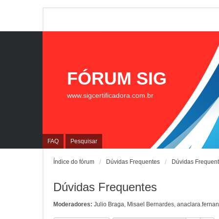
FÓRUM SIG
www.sigcertificadora.com.br
FAQ
Pesquisar
Índice do fórum
Dúvidas Frequentes
Dúvidas Frequen
Dúvidas Frequentes
Moderadores:
Julio Braga
,
Misael Bernardes
,
anaclara.ferna