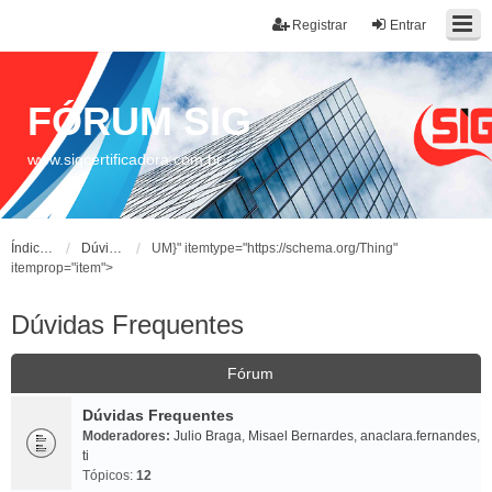
Registrar
Entrar
FÓRUM SIG
www.sigcertificadora.com.br
Índice do fórum
Dúvidas Frequentes
UM}" itemtype="https://schema.org/Thing"
itemprop="item">
Dúvidas Frequentes
Fórum
Dúvidas Frequentes
Moderadores:
Julio Braga
,
Misael Bernardes
,
anaclara.fernandes
,
ti
Tópicos:
12