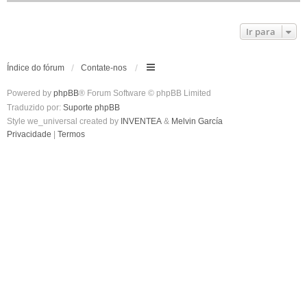
Ir para
Índice do fórum
Contate-nos
Powered by
phpBB
® Forum Software © phpBB Limited
Traduzido por:
Suporte phpBB
Style we_universal created by
INVENTEA
&
Melvin García
Privacidade
|
Termos