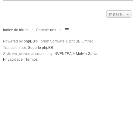
Ir para
Índice do fórum
Contate-nos
Powered by
phpBB
® Forum Software © phpBB Limited
Traduzido por:
Suporte phpBB
Style we_universal created by
INVENTEA
&
Melvin García
Privacidade
|
Termos