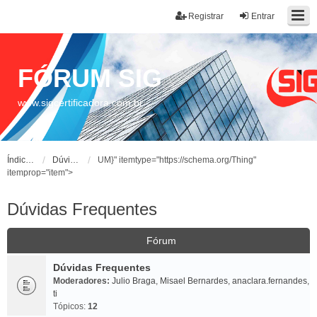
Registrar
Entrar
FÓRUM SIG
www.sigcertificadora.com.br
Índice do fórum
Dúvidas Frequentes
UM}" itemtype="https://schema.org/Thing"
itemprop="item">
Dúvidas Frequentes
Fórum
Dúvidas Frequentes
Moderadores:
Julio Braga
,
Misael Bernardes
,
anaclara.fernandes
,
ti
Tópicos:
12