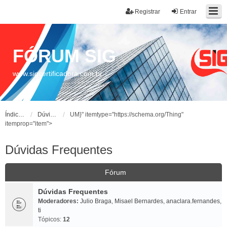
Registrar
Entrar
FÓRUM SIG
www.sigcertificadora.com.br
Índice do fórum
Dúvidas Frequentes
UM}" itemtype="https://schema.org/Thing"
itemprop="item">
Dúvidas Frequentes
Fórum
Dúvidas Frequentes
Moderadores:
Julio Braga
,
Misael Bernardes
,
anaclara.fernandes
,
ti
Tópicos:
12