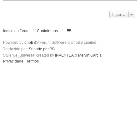
Ir para
Índice do fórum
Contate-nos
Powered by
phpBB
® Forum Software © phpBB Limited
Traduzido por:
Suporte phpBB
Style we_universal created by
INVENTEA
&
Melvin García
Privacidade
|
Termos