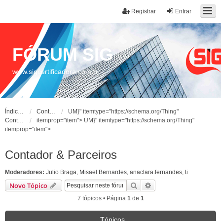
Registrar
Entrar
FÓRUM SIG
www.sigcertificadora.com.br
Índice do fórum
Contador & Parceiros
UM}" itemtype="https://schema.org/Thing"
Contador & Parceiros
itemprop="item">
UM}" itemtype="https://schema.org/Thing"
itemprop="item">
Contador & Parceiros
Moderadores:
Julio Braga
,
Misael Bernardes
,
anaclara.fernandes
,
ti
Pesquisar
Pesquisa avançada
Novo Tópico
7 tópicos • Página
1
de
1
Tópicos