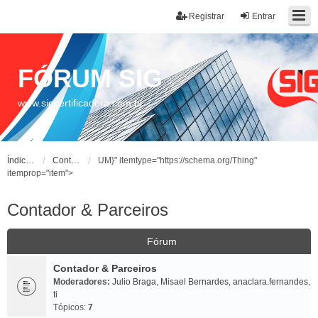
Registrar
Entrar
FÓRUM SIG
www.sigcertificadora.com.br
Índice do fórum
Contador & Parceiros
UM}" itemtype="https://schema.org/Thing"
itemprop="item">
Contador & Parceiros
Fórum
Contador & Parceiros
Moderadores:
Julio Braga
,
Misael Bernardes
,
anaclara.fernandes
,
ti
Tópicos:
7