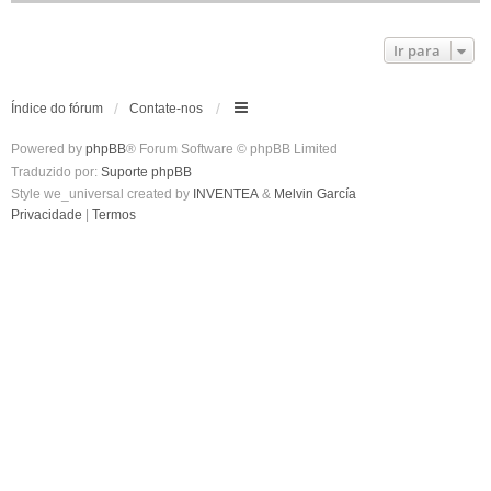
Ir para
Índice do fórum
Contate-nos
Powered by
phpBB
® Forum Software © phpBB Limited
Traduzido por:
Suporte phpBB
Style we_universal created by
INVENTEA
&
Melvin García
Privacidade
|
Termos