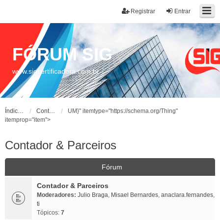
Registrar
Entrar
FÓRUM SIG
www.sigcertificadora.com.br
Índice do fórum
Contador & Parceiros
UM}" itemtype="https://schema.org/Thing"
itemprop="item">
Contador & Parceiros
Fórum
Contador & Parceiros
Moderadores:
Julio Braga
,
Misael Bernardes
,
anaclara.fernandes
,
ti
Tópicos:
7