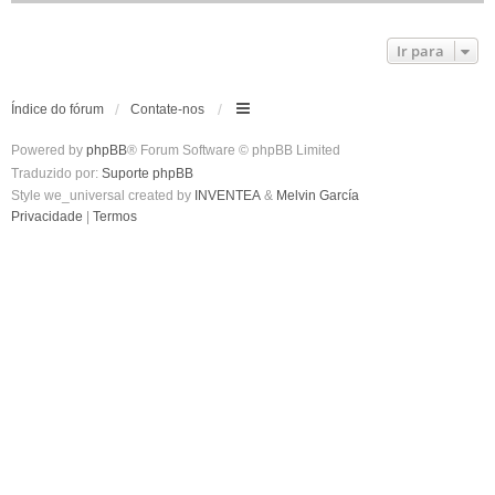
Ir para
Índice do fórum
Contate-nos
Powered by
phpBB
® Forum Software © phpBB Limited
Traduzido por:
Suporte phpBB
Style we_universal created by
INVENTEA
&
Melvin García
Privacidade
|
Termos