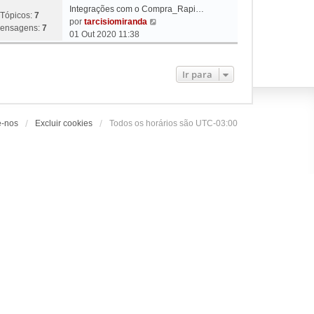
Integrações com o Compra_Rapi…
Tópicos:
7
V
por
tarcisiomiranda
ensagens:
7
e
01 Out 2020 11:38
r
ú
l
Ir para
t
i
m
a
e-nos
Excluir cookies
Todos os horários são
UTC-03:00
m
e
n
s
a
g
e
m