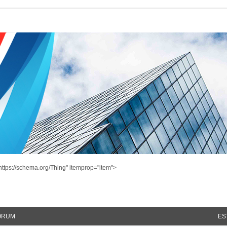
ttps://schema.org/Thing" itemprop="item">
ÓRUM
ES