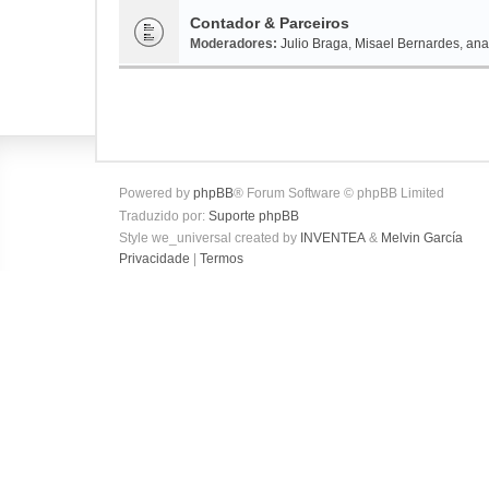
Contador & Parceiros
Moderadores:
Julio Braga
,
Misael Bernardes
,
ana
Powered by
phpBB
® Forum Software © phpBB Limited
Traduzido por:
Suporte phpBB
Style we_universal created by
INVENTEA
&
Melvin García
Privacidade
|
Termos