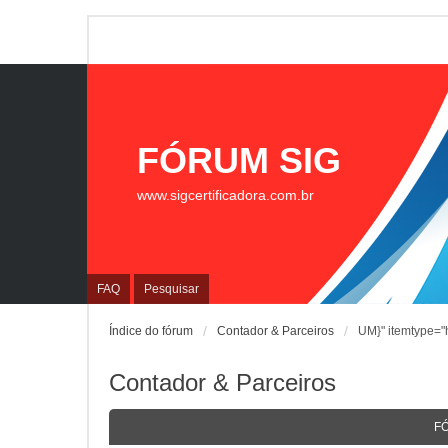
FÓRUM SIG
www.sigcertificadora.com.br
FAQ
Pesquisar
Índice do fórum
Contador & Parceiros
UM}" itemtype="h
Contador & Parceiros
F