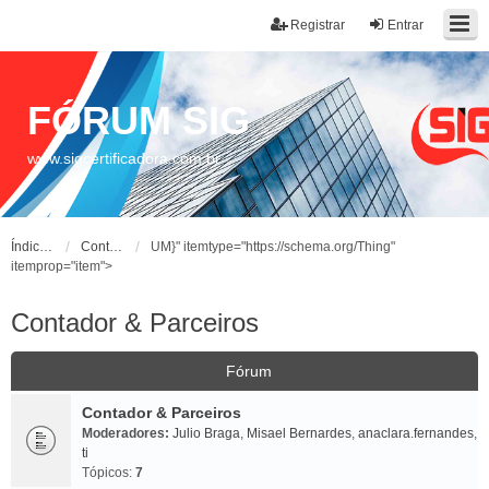
Registrar
Entrar
FÓRUM SIG
www.sigcertificadora.com.br
Índice do fórum
Contador & Parceiros
UM}" itemtype="https://schema.org/Thing"
itemprop="item">
Contador & Parceiros
Fórum
Contador & Parceiros
Moderadores:
Julio Braga
,
Misael Bernardes
,
anaclara.fernandes
,
ti
Tópicos:
7