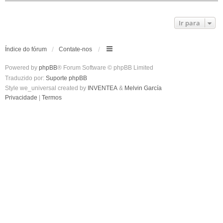
Ir para
Índice do fórum
Contate-nos
Powered by
phpBB
® Forum Software © phpBB Limited
Traduzido por:
Suporte phpBB
Style we_universal created by
INVENTEA
&
Melvin García
Privacidade
|
Termos