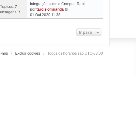
Integrações com o Compra_Rapi…
Tópicos:
7
V
por
tarcisiomiranda
ensagens:
7
e
01 Out 2020 11:38
r
ú
l
Ir para
t
i
m
a
e-nos
Excluir cookies
Todos os horários são
UTC-03:00
m
e
n
s
a
g
e
m