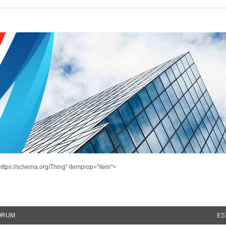
ttps://schema.org/Thing" itemprop="item">
ÓRUM
ES