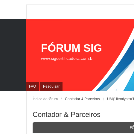
FÓRUM SIG
www.sigcertificadora.com.br
FAQ
Pesquisar
Índice do fórum
Contador & Parceiros
UM}" itemtype="h
Contador & Parceiros
F