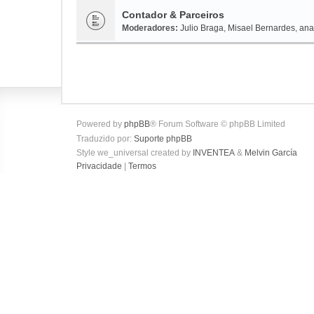
Contador & Parceiros
Moderadores:
Julio Braga
,
Misael Bernardes
,
ana
Powered by
phpBB
® Forum Software © phpBB Limited
Traduzido por:
Suporte phpBB
Style we_universal created by
INVENTEA
&
Melvin García
Privacidade
|
Termos