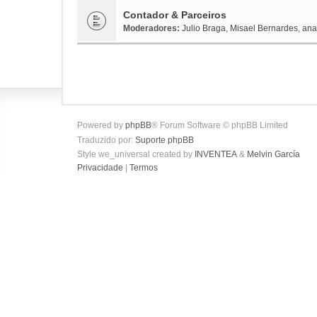
Contador & Parceiros
Moderadores:
Julio Braga
,
Misael Bernardes
,
ana
Powered by
phpBB
® Forum Software © phpBB Limited
Traduzido por:
Suporte phpBB
Style we_universal created by
INVENTEA
&
Melvin García
Privacidade
|
Termos