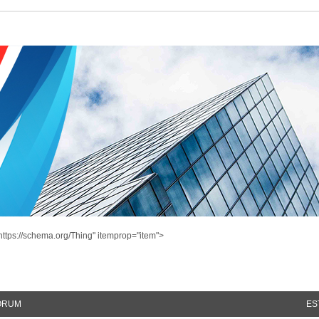
ttps://schema.org/Thing" itemprop="item">
ÓRUM
ES