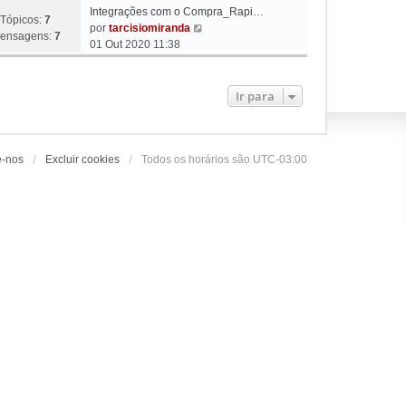
Integrações com o Compra_Rapi…
Tópicos:
7
V
por
tarcisiomiranda
ensagens:
7
e
01 Out 2020 11:38
r
ú
l
Ir para
t
i
m
a
e-nos
Excluir cookies
Todos os horários são
UTC-03:00
m
e
n
s
a
g
e
m