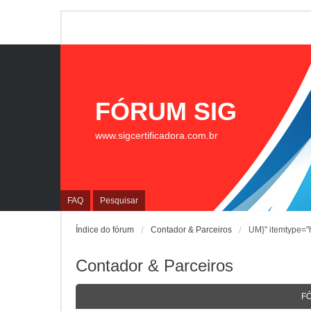
FÓRUM SIG
www.sigcertificadora.com.br
FAQ
Pesquisar
Índice do fórum
Contador & Parceiros
UM}" itemtype="h
Contador & Parceiros
F