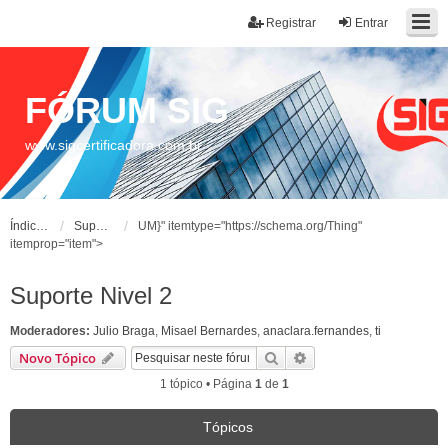
Registrar
Entrar
FÓRUM SIG
www.sigcertificadora.com.br
Índice do fórum
Suporte Nivel 2
UM}" itemtype="https://schema.org/Thing"
itemprop="item">
Suporte Nivel 2
Moderadores:
Julio Braga
,
Misael Bernardes
,
anaclara.fernandes
,
ti
Pesquisar
Pesquisa avançada
Novo Tópico
1 tópico • Página
1
de
1
Tópicos