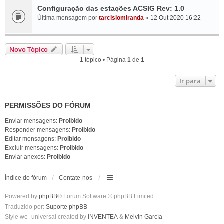
Configuração das estações ACSIG Rev: 1.0
Última mensagem por
tarcisiomiranda
«
12 Out 2020 16:22
Novo Tópico
1 tópico • Página
1
de
1
Ir para
PERMISSÕES DO FÓRUM
Enviar mensagens:
Proibido
Responder mensagens:
Proibido
Editar mensagens:
Proibido
Excluir mensagens:
Proibido
Enviar anexos:
Proibido
Índice do fórum
Contate-nos
Powered by
phpBB
® Forum Software © phpBB Limited
Traduzido por:
Suporte phpBB
Style we_universal created by
INVENTEA
&
Melvin García