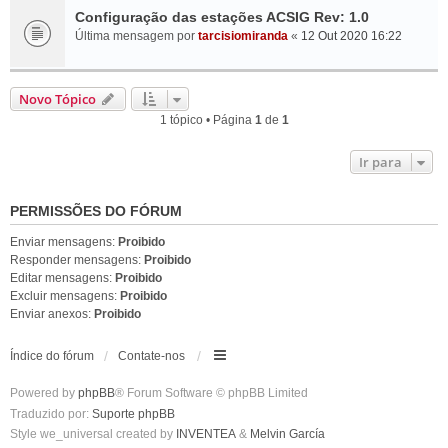
Configuração das estações ACSIG Rev: 1.0
Última mensagem por
tarcisiomiranda
«
12 Out 2020 16:22
Novo Tópico
1 tópico • Página
1
de
1
Ir para
PERMISSÕES DO FÓRUM
Enviar mensagens:
Proibido
Responder mensagens:
Proibido
Editar mensagens:
Proibido
Excluir mensagens:
Proibido
Enviar anexos:
Proibido
Índice do fórum
Contate-nos
Powered by
phpBB
® Forum Software © phpBB Limited
Traduzido por:
Suporte phpBB
Style we_universal created by
INVENTEA
&
Melvin García