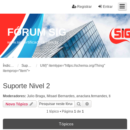
Registrar
Entrar
FÓRUM SIG
www.sigcertificadora.com.br
Índice do fórum
Suporte Nivel 2
UM}" itemtype="https://schema.org/Thing"
itemprop="item">
Suporte Nivel 2
Moderadores:
Julio Braga
,
Misael Bernardes
,
anaclara.fernandes
,
ti
Pesquisar
Pesquisa avançada
Novo Tópico
1 tópico • Página
1
de
1
Tópicos