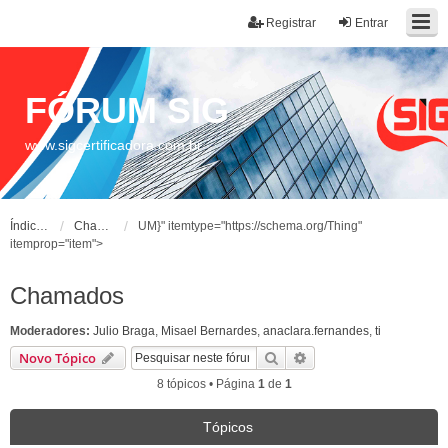
Registrar
Entrar
FÓRUM SIG
www.sigcertificadora.com.br
Índice do fórum
Chamados
UM}" itemtype="https://schema.org/Thing"
itemprop="item">
Chamados
Moderadores:
Julio Braga
,
Misael Bernardes
,
anaclara.fernandes
,
ti
Pesquisar
Pesquisa avançada
Novo Tópico
8 tópicos • Página
1
de
1
Tópicos