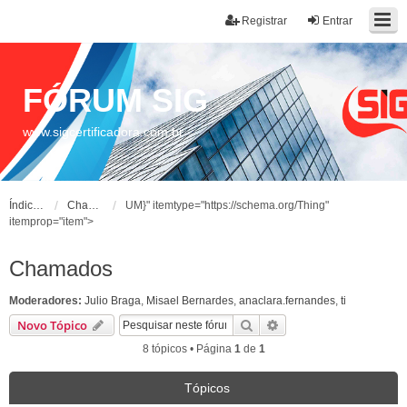
Registrar
Entrar
FÓRUM SIG
www.sigcertificadora.com.br
Índice do fórum
Chamados
UM}" itemtype="https://schema.org/Thing"
itemprop="item">
Chamados
Moderadores:
Julio Braga
,
Misael Bernardes
,
anaclara.fernandes
,
ti
Pesquisar
Pesquisa avançada
Novo Tópico
8 tópicos • Página
1
de
1
Tópicos