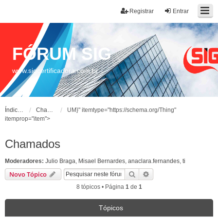
Registrar
Entrar
FÓRUM SIG
www.sigcertificadora.com.br
Índice do fórum
Chamados
UM}" itemtype="https://schema.org/Thing"
itemprop="item">
Chamados
Moderadores:
Julio Braga
,
Misael Bernardes
,
anaclara.fernandes
,
ti
Pesquisar
Pesquisa avançada
Novo Tópico
8 tópicos • Página
1
de
1
Tópicos