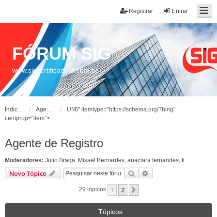
Registrar
Entrar
FÓRUM SIG
www.sigcertificadora.com.br
Índice do fórum
Agente de Registro
UM}" itemtype="https://schema.org/Thing"
itemprop="item">
Agente de Registro
Moderadores:
Julio Braga
,
Misael Bernardes
,
anaclara.fernandes
,
ti
Pesquisar
Pesquisa avançada
Novo Tópico
1
2
Próximo
29 tópicos
Tópicos