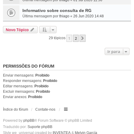
Última mensagem por
thiago
«
01 Jul 2020 11:56
Informativo sobre consulta de RG
Última mensagem por
thiago
«
26 Jun 2020 14:48
Novo Tópico
1
2
Próximo
29 tópicos
Ir para
PERMISSÕES DO FÓRUM
Enviar mensagens:
Proibido
Responder mensagens:
Proibido
Editar mensagens:
Proibido
Excluir mensagens:
Proibido
Enviar anexos:
Proibido
Índice do fórum
Contate-nos
Powered by
phpBB
® Forum Software © phpBB Limited
Traduzido por:
Suporte phpBB
Style we_universal created by
INVENTEA
&
Melvin García