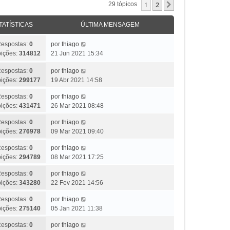
1
2
Próximo
29 tópicos
TATÍSTICAS
ÚLTIMA MENSAGEM
espostas:
0
por
thiago
bições:
314812
21 Jun 2021 15:34
espostas:
0
por
thiago
bições:
299177
19 Abr 2021 14:58
espostas:
0
por
thiago
bições:
431471
26 Mar 2021 08:48
espostas:
0
por
thiago
bições:
276978
09 Mar 2021 09:40
espostas:
0
por
thiago
bições:
294789
08 Mar 2021 17:25
espostas:
0
por
thiago
bições:
343280
22 Fev 2021 14:56
espostas:
0
por
thiago
bições:
275140
05 Jan 2021 11:38
espostas:
0
por
thiago