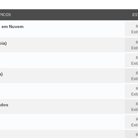
sar
squisa avançada
PICOS
ES
do em Nuvem
R
Exi
R
cia)
Exi
R
Exi
R
a)
Exi
R
Exi
R
ados
Exi
R
Exi
R