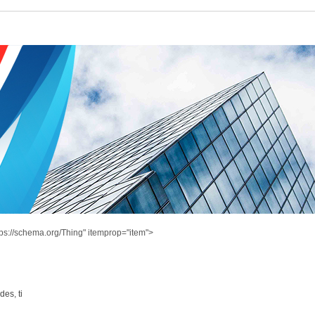
ps://schema.org/Thing" itemprop="item">
ndes
,
ti