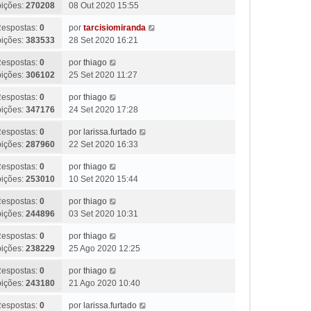
bições:
270208
08 Out 2020 15:55
espostas:
0
por
tarcisiomiranda
bições:
383533
28 Set 2020 16:21
espostas:
0
por
thiago
bições:
306102
25 Set 2020 11:27
espostas:
0
por
thiago
bições:
347176
24 Set 2020 17:28
espostas:
0
por
larissa.furtado
bições:
287960
22 Set 2020 16:33
espostas:
0
por
thiago
bições:
253010
10 Set 2020 15:44
espostas:
0
por
thiago
bições:
244896
03 Set 2020 10:31
espostas:
0
por
thiago
bições:
238229
25 Ago 2020 12:25
espostas:
0
por
thiago
bições:
243180
21 Ago 2020 10:40
espostas:
0
por
larissa.furtado