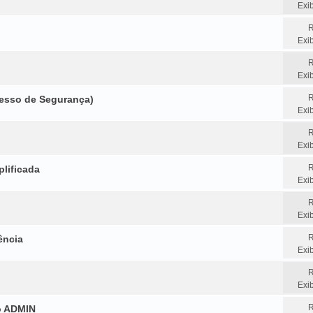
Exi
R
Exi
R
Exi
R
cesso de Segurança)
Exi
R
Exi
R
lificada
Exi
R
Exi
R
ência
Exi
R
Exi
R
o ADMIN