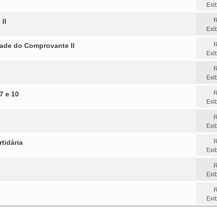
Exi
R
II
Exi
R
ade do Comprovante II
Exi
R
Exi
R
7 e 10
Exi
R
Exi
R
tidária
Exi
R
Exi
R
Exi