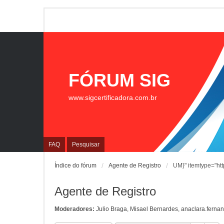
FÓRUM SIG
www.sigcertificadora.com.br
FAQ
Pesquisar
Índice do fórum
Agente de Registro
UM}" itemtype="htt
Agente de Registro
Moderadores:
Julio Braga
,
Misael Bernardes
,
anaclara.ferna