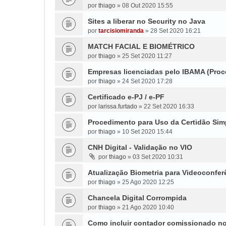
por
thiago
»
08 Out 2020 15:55
Sites a liberar no Security no Java
por
tarcisiomiranda
»
28 Set 2020 16:21
MATCH FACIAL E BIOMÉTRICO
por
thiago
»
25 Set 2020 11:27
Empresas licenciadas pelo IBAMA (Pro
por
thiago
»
24 Set 2020 17:28
Certificado e-PJ / e-PF
por
larissa.furtado
»
22 Set 2020 16:33
Procedimento para Uso da Certidão Simp
por
thiago
»
10 Set 2020 15:44
CNH Digital - Validação no VIO
por
thiago
»
03 Set 2020 10:31
Atualização Biometria para Videoconfer
por
thiago
»
25 Ago 2020 12:25
Chancela Digital Corrompida
por
thiago
»
21 Ago 2020 10:40
Como incluir contador comissionado n