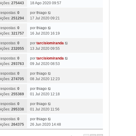
bições:
275443
18 Ago 2020 09:57
espostas:
0
por
thiago
bições:
251294
17 Jul 2020 09:21
espostas:
0
por
thiago
bições:
321757
16 Jul 2020 16:19
espostas:
0
por
tarcisiomiranda
bições:
232055
13 Jul 2020 09:55
espostas:
0
por
tarcisiomiranda
bições:
293763
09 Jul 2020 08:53
espostas:
0
por
thiago
bições:
274705
08 Jul 2020 12:23
espostas:
0
por
thiago
bições:
255369
01 Jul 2020 12:18
espostas:
0
por
thiago
bições:
295338
01 Jul 2020 11:56
espostas:
0
por
thiago
bições:
264375
26 Jun 2020 14:48