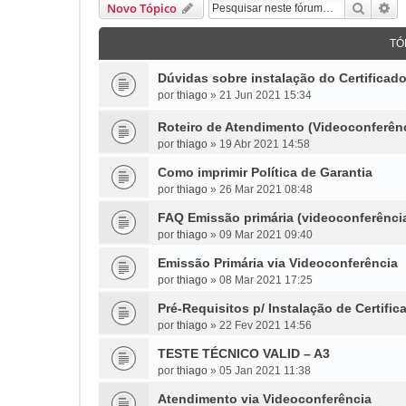
Pesqui
Pe
Novo Tópico
TÓ
Dúvidas sobre instalação do Certifica
por
thiago
»
21 Jun 2021 15:34
Roteiro de Atendimento (Videoconferên
por
thiago
»
19 Abr 2021 14:58
Como imprimir Política de Garantia
por
thiago
»
26 Mar 2021 08:48
FAQ Emissão primária (videoconferênci
por
thiago
»
09 Mar 2021 09:40
Emissão Primária via Videoconferência
por
thiago
»
08 Mar 2021 17:25
Pré-Requisitos p/ Instalação de Certific
por
thiago
»
22 Fev 2021 14:56
TESTE TÉCNICO VALID – A3
por
thiago
»
05 Jan 2021 11:38
Atendimento via Videoconferência