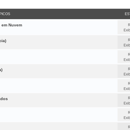
sar
squisa avançada
PICOS
ES
do em Nuvem
R
Exi
R
cia)
Exi
R
Exi
R
a)
Exi
R
Exi
R
ados
Exi
R
Exi
R