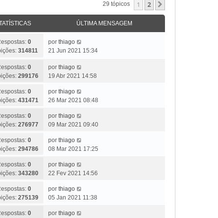
1
2
Próximo
29 tópicos
TATÍSTICAS
ÚLTIMA MENSAGEM
espostas:
0
por
thiago
bições:
314811
21 Jun 2021 15:34
espostas:
0
por
thiago
bições:
299176
19 Abr 2021 14:58
espostas:
0
por
thiago
bições:
431471
26 Mar 2021 08:48
espostas:
0
por
thiago
bições:
276977
09 Mar 2021 09:40
espostas:
0
por
thiago
bições:
294786
08 Mar 2021 17:25
espostas:
0
por
thiago
bições:
343280
22 Fev 2021 14:56
espostas:
0
por
thiago
bições:
275139
05 Jan 2021 11:38
espostas:
0
por
thiago