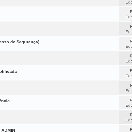
Exi
R
Exi
R
Exi
R
cesso de Segurança)
Exi
R
Exi
R
lificada
Exi
R
Exi
R
ência
Exi
R
Exi
R
o ADMIN