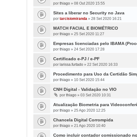
por
thiago
»
08 Out 2020 15:55
Sites a liberar no Security no Java
por
tarcisiomiranda
»
28 Set 2020 16:21
MATCH FACIAL E BIOMÉTRICO
por
thiago
»
25 Set 2020 11:27
Empresas licenciadas pelo IBAMA (Pro
por
thiago
»
24 Set 2020 17:28
Certificado e-PJ / e-PF
por
larissa.furtado
»
22 Set 2020 16:33
Procedimento para Uso da Certidão Simp
por
thiago
»
10 Set 2020 15:44
CNH Digital - Validação no VIO
por
thiago
»
03 Set 2020 10:31
Atualização Biometria para Videoconfer
por
thiago
»
25 Ago 2020 12:25
Chancela Digital Corrompida
por
thiago
»
21 Ago 2020 10:40
Como incluir contador comissionado n