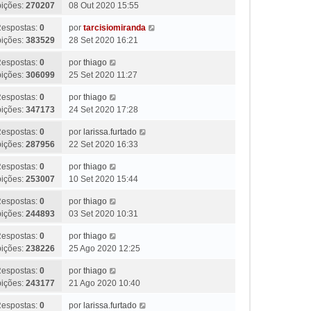
bições:
270207
08 Out 2020 15:55
espostas:
0
por
tarcisiomiranda
bições:
383529
28 Set 2020 16:21
espostas:
0
por
thiago
bições:
306099
25 Set 2020 11:27
espostas:
0
por
thiago
bições:
347173
24 Set 2020 17:28
espostas:
0
por
larissa.furtado
bições:
287956
22 Set 2020 16:33
espostas:
0
por
thiago
bições:
253007
10 Set 2020 15:44
espostas:
0
por
thiago
bições:
244893
03 Set 2020 10:31
espostas:
0
por
thiago
bições:
238226
25 Ago 2020 12:25
espostas:
0
por
thiago
bições:
243177
21 Ago 2020 10:40
espostas:
0
por
larissa.furtado