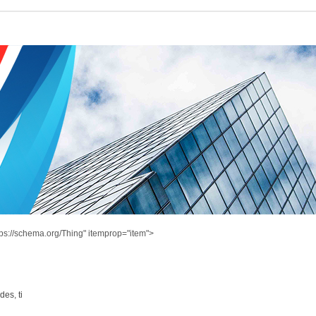
ps://schema.org/Thing" itemprop="item">
ndes
,
ti