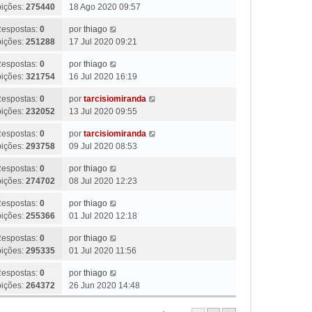
bições:
275440
18 Ago 2020 09:57
espostas:
0
por
thiago
bições:
251288
17 Jul 2020 09:21
espostas:
0
por
thiago
bições:
321754
16 Jul 2020 16:19
espostas:
0
por
tarcisiomiranda
bições:
232052
13 Jul 2020 09:55
espostas:
0
por
tarcisiomiranda
bições:
293758
09 Jul 2020 08:53
espostas:
0
por
thiago
bições:
274702
08 Jul 2020 12:23
espostas:
0
por
thiago
bições:
255366
01 Jul 2020 12:18
espostas:
0
por
thiago
bições:
295335
01 Jul 2020 11:56
espostas:
0
por
thiago
bições:
264372
26 Jun 2020 14:48