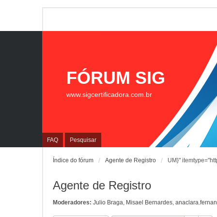
FÓRUM SIG
www.sigcertificadora.com.br
FAQ
Pesquisar
Índice do fórum
Agente de Registro
UM}" itemtype="htt
Agente de Registro
Moderadores:
Julio Braga
,
Misael Bernardes
,
anaclara.ferna