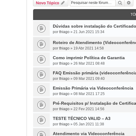
Pesqui
Pe
Novo Tópico
TÓ
Dúvidas sobre instalação do Certifica
por
thiago
»
21 Jun 2021 15:34
Roteiro de Atendimento (Videoconferên
por
thiago
»
19 Abr 2021 14:58
Como imprimir Política de Garantia
por
thiago
»
26 Mar 2021 08:48
FAQ Emissão primária (videoconferênci
por
thiago
»
09 Mar 2021 09:40
Emissão Primária via Videoconferência
por
thiago
»
08 Mar 2021 17:25
Pré-Requisitos p/ Instalação de Certific
por
thiago
»
22 Fev 2021 14:56
TESTE TÉCNICO VALID – A3
por
thiago
»
05 Jan 2021 11:38
Atendimento via Videoconferência