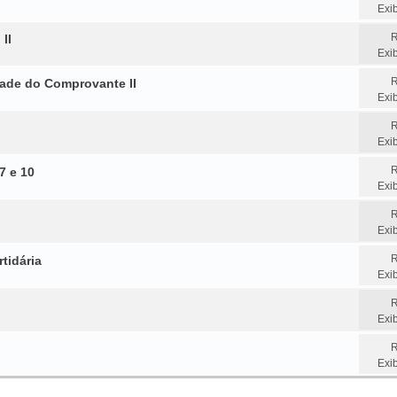
Exi
R
II
Exi
R
ade do Comprovante II
Exi
R
Exi
R
7 e 10
Exi
R
Exi
R
tidária
Exi
R
Exi
R
Exi