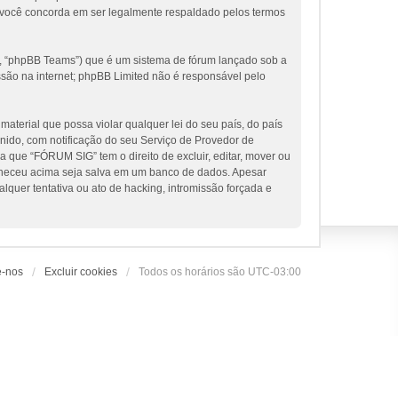
 você concorda em ser legalmente respaldado pelos termos
, “phpBB Teams”) que é um sistema de fórum lançado sob a
ssão na internet; phpBB Limited não é responsável pelo
terial que possa violar qualquer lei do seu país, do país
nido, com notificação do seu Serviço de Provedor de
 que “FÓRUM SIG” tem o direito de excluir, editar, mover ou
orneceu acima seja salva em um banco de dados. Apesar
uer tentativa ou ato de hacking, intromissão forçada e
e-nos
Excluir cookies
Todos os horários são
UTC-03:00