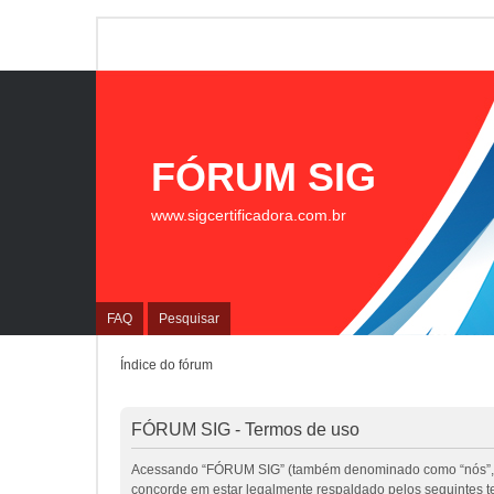
FÓRUM SIG
www.sigcertificadora.com.br
FAQ
Pesquisar
Índice do fórum
FÓRUM SIG - Termos de uso
Acessando “FÓRUM SIG” (também denominado como “nós”, “nos
concorde em estar legalmente respaldado pelos seguintes 