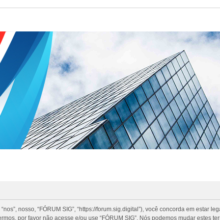
”, nosso, “FÓRUM SIG”, “https://forum.sig.digital”), você concorda em estar le
termos, por favor não acesse e/ou use “FÓRUM SIG”. Nós podemos mudar estes te