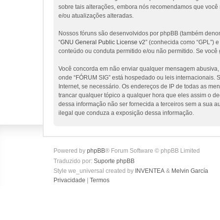
sobre tais alterações, embora nós recomendamos que você 
e/ou atualizações alteradas.
Nossos fóruns são desenvolvidos por phpBB (também denomi
“
GNU General Public License v2
” (conhecida como “GPL”) 
conteúdo ou conduta permitido e/ou não permitido. Se você 
Você concorda em não enviar qualquer mensagem abusiva, obs
onde “FÓRUM SIG” está hospedado ou leis internacionais. Se
Internet, se necessário. Os endereços de IP de todas as me
trancar qualquer tópico a qualquer hora que eles assim o d
dessa informação não ser fornecida a terceiros sem a sua a
ilegal que conduza a exposição dessa informação.
Powered by
phpBB
® Forum Software © phpBB Limited
Traduzido por:
Suporte phpBB
Style we_universal created by
INVENTEA
&
Melvin García
Privacidade
|
Termos