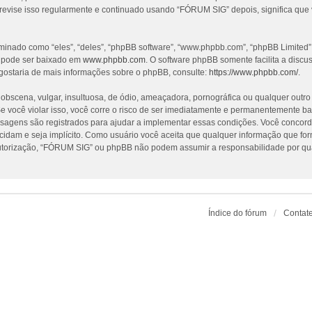
revise isso regularmente e continuado usando “FÓRUM SIG” depois, significa que
nado como “eles”, “deles”, “phpBB software”, “www.phpbb.com”, “phpBB Limited”
e pode ser baixado em
www.phpbb.com
. O software phpBB somente facilita a discu
gostaria de mais informações sobre o phpBB, consulte:
https://www.phpbb.com/
.
cena, vulgar, insultuosa, de ódio, ameaçadora, pornográfica ou qualquer outro ma
 você violar isso, você corre o risco de ser imediatamente e permanentemente ba
nsagens são registrados para ajudar a implementar essas condições. Você concorda
ecidam e seja implícito. Como usuário você aceita que qualquer informação que f
utorização, “FÓRUM SIG” ou phpBB não podem assumir a responsabilidade por qualq
Índice do fórum
Contat