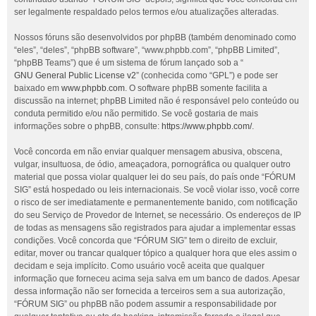
ser legalmente respaldado pelos termos e/ou atualizações alteradas.
Nossos fóruns são desenvolvidos por phpBB (também denominado como
“eles”, “deles”, “phpBB software”, “www.phpbb.com”, “phpBB Limited”,
“phpBB Teams”) que é um sistema de fórum lançado sob a “
GNU General Public License v2
” (conhecida como “GPL”) e pode ser
baixado em
www.phpbb.com
. O software phpBB somente facilita a
discussão na internet; phpBB Limited não é responsável pelo conteúdo ou
conduta permitido e/ou não permitido. Se você gostaria de mais
informações sobre o phpBB, consulte:
https://www.phpbb.com/
.
Você concorda em não enviar qualquer mensagem abusiva, obscena,
vulgar, insultuosa, de ódio, ameaçadora, pornográfica ou qualquer outro
material que possa violar qualquer lei do seu país, do país onde “FÓRUM
SIG” está hospedado ou leis internacionais. Se você violar isso, você corre
o risco de ser imediatamente e permanentemente banido, com notificação
do seu Serviço de Provedor de Internet, se necessário. Os endereços de IP
de todas as mensagens são registrados para ajudar a implementar essas
condições. Você concorda que “FÓRUM SIG” tem o direito de excluir,
editar, mover ou trancar qualquer tópico a qualquer hora que eles assim o
decidam e seja implícito. Como usuário você aceita que qualquer
informação que forneceu acima seja salva em um banco de dados. Apesar
dessa informação não ser fornecida a terceiros sem a sua autorização,
“FÓRUM SIG” ou phpBB não podem assumir a responsabilidade por