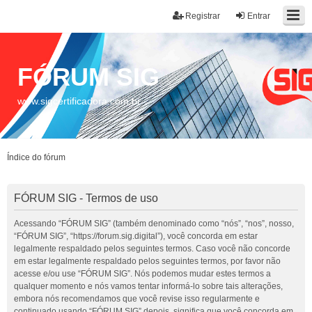
Registrar
Entrar
FÓRUM SIG
www.sigcertificadora.com.br
Índice do fórum
FÓRUM SIG - Termos de uso
Acessando “FÓRUM SIG” (também denominado como “nós”, “nos”, nosso,
“FÓRUM SIG”, “https://forum.sig.digital”), você concorda em estar
legalmente respaldado pelos seguintes termos. Caso você não concorde
em estar legalmente respaldado pelos seguintes termos, por favor não
acesse e/ou use “FÓRUM SIG”. Nós podemos mudar estes termos a
qualquer momento e nós vamos tentar informá-lo sobre tais alterações,
embora nós recomendamos que você revise isso regularmente e
continuado usando “FÓRUM SIG” depois, significa que você concorda em