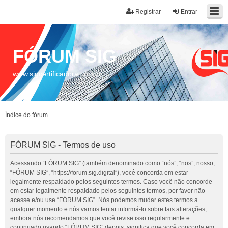
Registrar
Entrar
FÓRUM SIG
www.sigcertificadora.com.br
Índice do fórum
FÓRUM SIG - Termos de uso
Acessando “FÓRUM SIG” (também denominado como “nós”, “nos”, nosso,
“FÓRUM SIG”, “https://forum.sig.digital”), você concorda em estar
legalmente respaldado pelos seguintes termos. Caso você não concorde
em estar legalmente respaldado pelos seguintes termos, por favor não
acesse e/ou use “FÓRUM SIG”. Nós podemos mudar estes termos a
qualquer momento e nós vamos tentar informá-lo sobre tais alterações,
embora nós recomendamos que você revise isso regularmente e
continuado usando “FÓRUM SIG” depois, significa que você concorda em