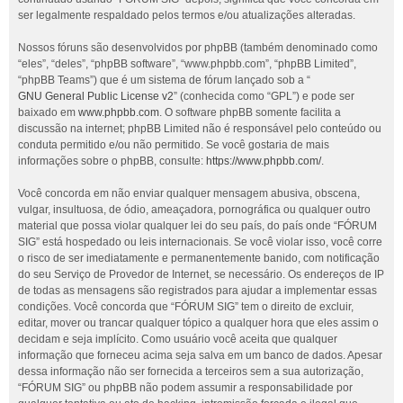
ser legalmente respaldado pelos termos e/ou atualizações alteradas.
Nossos fóruns são desenvolvidos por phpBB (também denominado como
“eles”, “deles”, “phpBB software”, “www.phpbb.com”, “phpBB Limited”,
“phpBB Teams”) que é um sistema de fórum lançado sob a “
GNU General Public License v2
” (conhecida como “GPL”) e pode ser
baixado em
www.phpbb.com
. O software phpBB somente facilita a
discussão na internet; phpBB Limited não é responsável pelo conteúdo ou
conduta permitido e/ou não permitido. Se você gostaria de mais
informações sobre o phpBB, consulte:
https://www.phpbb.com/
.
Você concorda em não enviar qualquer mensagem abusiva, obscena,
vulgar, insultuosa, de ódio, ameaçadora, pornográfica ou qualquer outro
material que possa violar qualquer lei do seu país, do país onde “FÓRUM
SIG” está hospedado ou leis internacionais. Se você violar isso, você corre
o risco de ser imediatamente e permanentemente banido, com notificação
do seu Serviço de Provedor de Internet, se necessário. Os endereços de IP
de todas as mensagens são registrados para ajudar a implementar essas
condições. Você concorda que “FÓRUM SIG” tem o direito de excluir,
editar, mover ou trancar qualquer tópico a qualquer hora que eles assim o
decidam e seja implícito. Como usuário você aceita que qualquer
informação que forneceu acima seja salva em um banco de dados. Apesar
dessa informação não ser fornecida a terceiros sem a sua autorização,
“FÓRUM SIG” ou phpBB não podem assumir a responsabilidade por