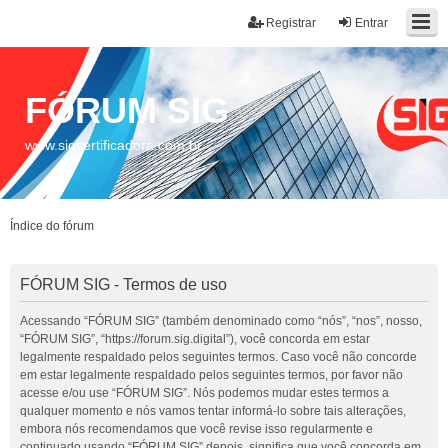
Registrar
Entrar
FÓRUM SIG
www.sigcertificadora.com.br
Índice do fórum
FÓRUM SIG - Termos de uso
Acessando “FÓRUM SIG” (também denominado como “nós”, “nos”, nosso,
“FÓRUM SIG”, “https://forum.sig.digital”), você concorda em estar
legalmente respaldado pelos seguintes termos. Caso você não concorde
em estar legalmente respaldado pelos seguintes termos, por favor não
acesse e/ou use “FÓRUM SIG”. Nós podemos mudar estes termos a
qualquer momento e nós vamos tentar informá-lo sobre tais alterações,
embora nós recomendamos que você revise isso regularmente e
continuado usando “FÓRUM SIG” depois, significa que você concorda em