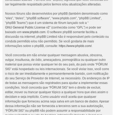
ser legalmente respaldado pelos termos e/ou atualizações alteradas.
Nossos fóruns são desenvolvidos por phpBB (também denominado como
“eles”, “deles”, “phpBB software”, “www.phpbb.com”, “phpBB Limited”,
“phpBB Teams”) que é um sistema de fórum lançado sob a “
GNU General Public License v2
” (conhecida como “GPL”) e pode ser
baixado em
www.phpbb.com
. O software phpBB somente facilita a
discussão na internet; phpBB Limited não é responsável pelo conteúdo ou
conduta permitido e/ou não permitido. Se você gostaria de mais
informações sobre o phpBB, consulte:
https://www.phpbb.com/
.
Você concorda em não enviar qualquer mensagem abusiva, obscena,
vulgar, insultuosa, de ódio, ameaçadora, pornográfica ou qualquer outro
material que possa violar qualquer lei do seu país, do país onde “FÓRUM
SIG” está hospedado ou leis internacionais. Se você violar isso, você corre
o risco de ser imediatamente e permanentemente banido, com notificação
do seu Serviço de Provedor de Internet, se necessário. Os endereços de IP
de todas as mensagens são registrados para ajudar a implementar essas
condições. Você concorda que “FÓRUM SIG” tem o direito de excluir,
editar, mover ou trancar qualquer tópico a qualquer hora que eles assim o
decidam e seja implícito. Como usuário você aceita que qualquer
informação que forneceu acima seja salva em um banco de dados. Apesar
dessa informação não ser fornecida a terceiros sem a sua autorização,
“FÓRUM SIG” ou phpBB não podem assumir a responsabilidade por