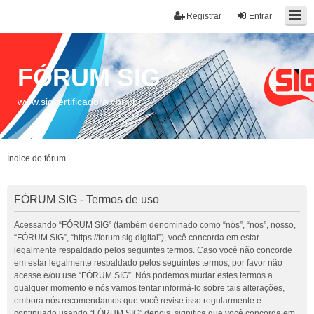
Registrar
Entrar
FÓRUM SIG
www.sigcertificadora.com.br
Índice do fórum
FÓRUM SIG - Termos de uso
Acessando “FÓRUM SIG” (também denominado como “nós”, “nos”, nosso,
“FÓRUM SIG”, “https://forum.sig.digital”), você concorda em estar
legalmente respaldado pelos seguintes termos. Caso você não concorde
em estar legalmente respaldado pelos seguintes termos, por favor não
acesse e/ou use “FÓRUM SIG”. Nós podemos mudar estes termos a
qualquer momento e nós vamos tentar informá-lo sobre tais alterações,
embora nós recomendamos que você revise isso regularmente e
continuado usando “FÓRUM SIG” depois, significa que você concorda em