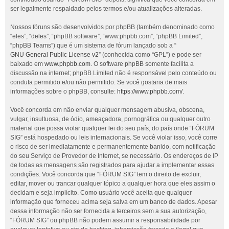
ser legalmente respaldado pelos termos e/ou atualizações alteradas.
Nossos fóruns são desenvolvidos por phpBB (também denominado como
“eles”, “deles”, “phpBB software”, “www.phpbb.com”, “phpBB Limited”,
“phpBB Teams”) que é um sistema de fórum lançado sob a “
GNU General Public License v2
” (conhecida como “GPL”) e pode ser
baixado em
www.phpbb.com
. O software phpBB somente facilita a
discussão na internet; phpBB Limited não é responsável pelo conteúdo ou
conduta permitido e/ou não permitido. Se você gostaria de mais
informações sobre o phpBB, consulte:
https://www.phpbb.com/
.
Você concorda em não enviar qualquer mensagem abusiva, obscena,
vulgar, insultuosa, de ódio, ameaçadora, pornográfica ou qualquer outro
material que possa violar qualquer lei do seu país, do país onde “FÓRUM
SIG” está hospedado ou leis internacionais. Se você violar isso, você corre
o risco de ser imediatamente e permanentemente banido, com notificação
do seu Serviço de Provedor de Internet, se necessário. Os endereços de IP
de todas as mensagens são registrados para ajudar a implementar essas
condições. Você concorda que “FÓRUM SIG” tem o direito de excluir,
editar, mover ou trancar qualquer tópico a qualquer hora que eles assim o
decidam e seja implícito. Como usuário você aceita que qualquer
informação que forneceu acima seja salva em um banco de dados. Apesar
dessa informação não ser fornecida a terceiros sem a sua autorização,
“FÓRUM SIG” ou phpBB não podem assumir a responsabilidade por