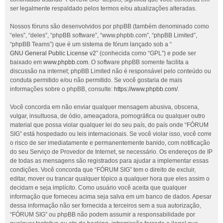
ser legalmente respaldado pelos termos e/ou atualizações alteradas.
Nossos fóruns são desenvolvidos por phpBB (também denominado como
“eles”, “deles”, “phpBB software”, “www.phpbb.com”, “phpBB Limited”,
“phpBB Teams”) que é um sistema de fórum lançado sob a “
GNU General Public License v2
” (conhecida como “GPL”) e pode ser
baixado em
www.phpbb.com
. O software phpBB somente facilita a
discussão na internet; phpBB Limited não é responsável pelo conteúdo ou
conduta permitido e/ou não permitido. Se você gostaria de mais
informações sobre o phpBB, consulte:
https://www.phpbb.com/
.
Você concorda em não enviar qualquer mensagem abusiva, obscena,
vulgar, insultuosa, de ódio, ameaçadora, pornográfica ou qualquer outro
material que possa violar qualquer lei do seu país, do país onde “FÓRUM
SIG” está hospedado ou leis internacionais. Se você violar isso, você corre
o risco de ser imediatamente e permanentemente banido, com notificação
do seu Serviço de Provedor de Internet, se necessário. Os endereços de IP
de todas as mensagens são registrados para ajudar a implementar essas
condições. Você concorda que “FÓRUM SIG” tem o direito de excluir,
editar, mover ou trancar qualquer tópico a qualquer hora que eles assim o
decidam e seja implícito. Como usuário você aceita que qualquer
informação que forneceu acima seja salva em um banco de dados. Apesar
dessa informação não ser fornecida a terceiros sem a sua autorização,
“FÓRUM SIG” ou phpBB não podem assumir a responsabilidade por