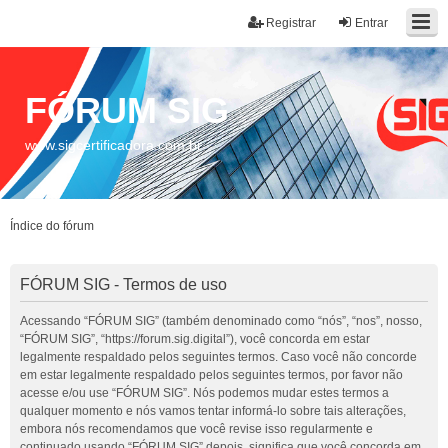
Registrar
Entrar
FÓRUM SIG
www.sigcertificadora.com.br
Índice do fórum
FÓRUM SIG - Termos de uso
Acessando “FÓRUM SIG” (também denominado como “nós”, “nos”, nosso,
“FÓRUM SIG”, “https://forum.sig.digital”), você concorda em estar
legalmente respaldado pelos seguintes termos. Caso você não concorde
em estar legalmente respaldado pelos seguintes termos, por favor não
acesse e/ou use “FÓRUM SIG”. Nós podemos mudar estes termos a
qualquer momento e nós vamos tentar informá-lo sobre tais alterações,
embora nós recomendamos que você revise isso regularmente e
continuado usando “FÓRUM SIG” depois, significa que você concorda em