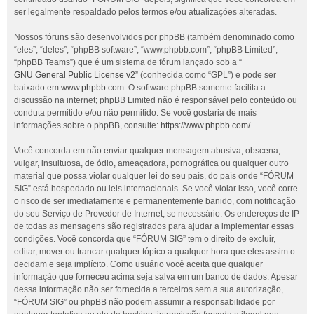
ser legalmente respaldado pelos termos e/ou atualizações alteradas.
Nossos fóruns são desenvolvidos por phpBB (também denominado como
“eles”, “deles”, “phpBB software”, “www.phpbb.com”, “phpBB Limited”,
“phpBB Teams”) que é um sistema de fórum lançado sob a “
GNU General Public License v2
” (conhecida como “GPL”) e pode ser
baixado em
www.phpbb.com
. O software phpBB somente facilita a
discussão na internet; phpBB Limited não é responsável pelo conteúdo ou
conduta permitido e/ou não permitido. Se você gostaria de mais
informações sobre o phpBB, consulte:
https://www.phpbb.com/
.
Você concorda em não enviar qualquer mensagem abusiva, obscena,
vulgar, insultuosa, de ódio, ameaçadora, pornográfica ou qualquer outro
material que possa violar qualquer lei do seu país, do país onde “FÓRUM
SIG” está hospedado ou leis internacionais. Se você violar isso, você corre
o risco de ser imediatamente e permanentemente banido, com notificação
do seu Serviço de Provedor de Internet, se necessário. Os endereços de IP
de todas as mensagens são registrados para ajudar a implementar essas
condições. Você concorda que “FÓRUM SIG” tem o direito de excluir,
editar, mover ou trancar qualquer tópico a qualquer hora que eles assim o
decidam e seja implícito. Como usuário você aceita que qualquer
informação que forneceu acima seja salva em um banco de dados. Apesar
dessa informação não ser fornecida a terceiros sem a sua autorização,
“FÓRUM SIG” ou phpBB não podem assumir a responsabilidade por