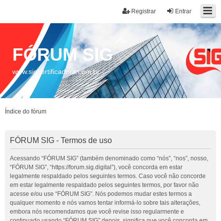
Registrar
Entrar
FÓRUM SIG
www.sigcertificadora.com.br
Índice do fórum
FÓRUM SIG - Termos de uso
Acessando “FÓRUM SIG” (também denominado como “nós”, “nos”, nosso,
“FÓRUM SIG”, “https://forum.sig.digital”), você concorda em estar
legalmente respaldado pelos seguintes termos. Caso você não concorde
em estar legalmente respaldado pelos seguintes termos, por favor não
acesse e/ou use “FÓRUM SIG”. Nós podemos mudar estes termos a
qualquer momento e nós vamos tentar informá-lo sobre tais alterações,
embora nós recomendamos que você revise isso regularmente e
continuado usando “FÓRUM SIG” depois, significa que você concorda em