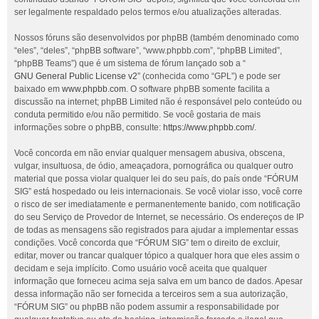
ser legalmente respaldado pelos termos e/ou atualizações alteradas.
Nossos fóruns são desenvolvidos por phpBB (também denominado como
“eles”, “deles”, “phpBB software”, “www.phpbb.com”, “phpBB Limited”,
“phpBB Teams”) que é um sistema de fórum lançado sob a “
GNU General Public License v2
” (conhecida como “GPL”) e pode ser
baixado em
www.phpbb.com
. O software phpBB somente facilita a
discussão na internet; phpBB Limited não é responsável pelo conteúdo ou
conduta permitido e/ou não permitido. Se você gostaria de mais
informações sobre o phpBB, consulte:
https://www.phpbb.com/
.
Você concorda em não enviar qualquer mensagem abusiva, obscena,
vulgar, insultuosa, de ódio, ameaçadora, pornográfica ou qualquer outro
material que possa violar qualquer lei do seu país, do país onde “FÓRUM
SIG” está hospedado ou leis internacionais. Se você violar isso, você corre
o risco de ser imediatamente e permanentemente banido, com notificação
do seu Serviço de Provedor de Internet, se necessário. Os endereços de IP
de todas as mensagens são registrados para ajudar a implementar essas
condições. Você concorda que “FÓRUM SIG” tem o direito de excluir,
editar, mover ou trancar qualquer tópico a qualquer hora que eles assim o
decidam e seja implícito. Como usuário você aceita que qualquer
informação que forneceu acima seja salva em um banco de dados. Apesar
dessa informação não ser fornecida a terceiros sem a sua autorização,
“FÓRUM SIG” ou phpBB não podem assumir a responsabilidade por