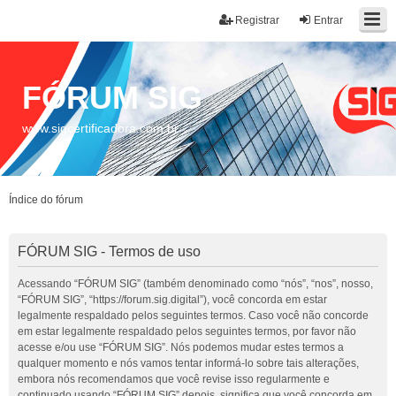
Registrar
Entrar
FÓRUM SIG
www.sigcertificadora.com.br
Índice do fórum
FÓRUM SIG - Termos de uso
Acessando “FÓRUM SIG” (também denominado como “nós”, “nos”, nosso,
“FÓRUM SIG”, “https://forum.sig.digital”), você concorda em estar
legalmente respaldado pelos seguintes termos. Caso você não concorde
em estar legalmente respaldado pelos seguintes termos, por favor não
acesse e/ou use “FÓRUM SIG”. Nós podemos mudar estes termos a
qualquer momento e nós vamos tentar informá-lo sobre tais alterações,
embora nós recomendamos que você revise isso regularmente e
continuado usando “FÓRUM SIG” depois, significa que você concorda em