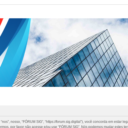
”, nosso, “FÓRUM SIG”, “https://forum.sig.digital”), você concorda em estar le
termos, por favor não acesse e/ou use “FÓRUM SIG”. Nós podemos mudar estes te