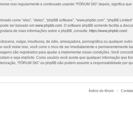
revise isso regularmente e continuado usando “FÓRUM SIG” depois, significa que
nado como “eles”, “deles”, “phpBB software”, “www.phpbb.com”, “phpBB Limited”
e pode ser baixado em
www.phpbb.com
. O software phpBB somente facilita a discu
gostaria de mais informações sobre o phpBB, consulte:
https://www.phpbb.com/
.
cena, vulgar, insultuosa, de ódio, ameaçadora, pornográfica ou qualquer outro ma
 você violar isso, você corre o risco de ser imediatamente e permanentemente ba
nsagens são registrados para ajudar a implementar essas condições. Você concorda
ecidam e seja implícito. Como usuário você aceita que qualquer informação que f
utorização, “FÓRUM SIG” ou phpBB não podem assumir a responsabilidade por qualq
Índice do fórum
Contat