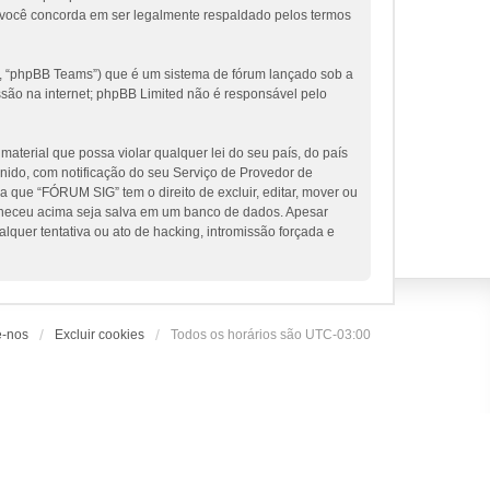
 você concorda em ser legalmente respaldado pelos termos
, “phpBB Teams”) que é um sistema de fórum lançado sob a
ssão na internet; phpBB Limited não é responsável pelo
terial que possa violar qualquer lei do seu país, do país
nido, com notificação do seu Serviço de Provedor de
 que “FÓRUM SIG” tem o direito de excluir, editar, mover ou
orneceu acima seja salva em um banco de dados. Apesar
uer tentativa ou ato de hacking, intromissão forçada e
e-nos
Excluir cookies
Todos os horários são
UTC-03:00