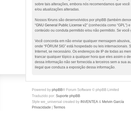
sobre tais alterações, embora nós recomendamos que você 
e/ou atualizações alteradas.
Nossos fóruns são desenvolvidos por phpBB (também denomi
“
GNU General Public License v2
” (conhecida como “GPL”) 
conteúdo ou conduta permitido e/ou não permitido. Se você 
Você concorda em não enviar qualquer mensagem abusiva, obs
onde “FÓRUM SIG” está hospedado ou leis internacionais. Se
Internet, se necessário. Os endereços de IP de todas as me
trancar qualquer tópico a qualquer hora que eles assim o d
dessa informação não ser fornecida a terceiros sem a sua a
ilegal que conduza a exposição dessa informação.
Powered by
phpBB
® Forum Software © phpBB Limited
Traduzido por:
Suporte phpBB
Style we_universal created by
INVENTEA
&
Melvin García
Privacidade
|
Termos