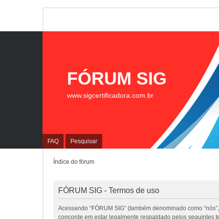
FÓRUM SIG
www.sigcertificadora.com.br
FAQ
Pesquisar
Índice do fórum
FÓRUM SIG - Termos de uso
Acessando “FÓRUM SIG” (também denominado como “nós”, “nos
concorde em estar legalmente respaldado pelos seguintes 