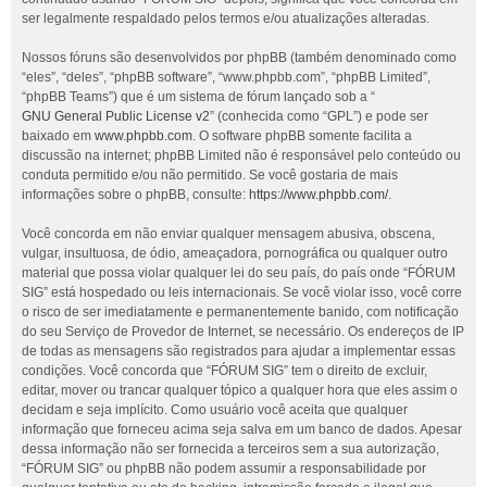
ser legalmente respaldado pelos termos e/ou atualizações alteradas.
Nossos fóruns são desenvolvidos por phpBB (também denominado como
“eles”, “deles”, “phpBB software”, “www.phpbb.com”, “phpBB Limited”,
“phpBB Teams”) que é um sistema de fórum lançado sob a “
GNU General Public License v2
” (conhecida como “GPL”) e pode ser
baixado em
www.phpbb.com
. O software phpBB somente facilita a
discussão na internet; phpBB Limited não é responsável pelo conteúdo ou
conduta permitido e/ou não permitido. Se você gostaria de mais
informações sobre o phpBB, consulte:
https://www.phpbb.com/
.
Você concorda em não enviar qualquer mensagem abusiva, obscena,
vulgar, insultuosa, de ódio, ameaçadora, pornográfica ou qualquer outro
material que possa violar qualquer lei do seu país, do país onde “FÓRUM
SIG” está hospedado ou leis internacionais. Se você violar isso, você corre
o risco de ser imediatamente e permanentemente banido, com notificação
do seu Serviço de Provedor de Internet, se necessário. Os endereços de IP
de todas as mensagens são registrados para ajudar a implementar essas
condições. Você concorda que “FÓRUM SIG” tem o direito de excluir,
editar, mover ou trancar qualquer tópico a qualquer hora que eles assim o
decidam e seja implícito. Como usuário você aceita que qualquer
informação que forneceu acima seja salva em um banco de dados. Apesar
dessa informação não ser fornecida a terceiros sem a sua autorização,
“FÓRUM SIG” ou phpBB não podem assumir a responsabilidade por