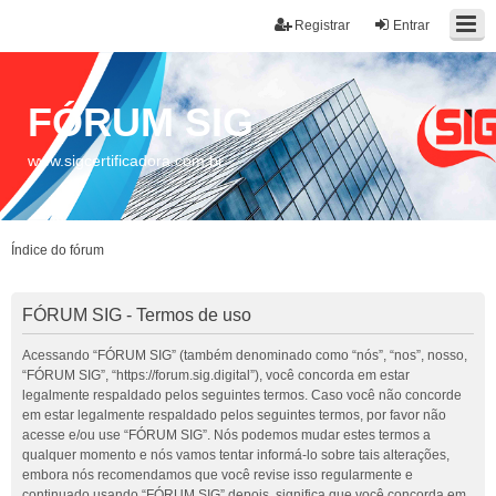
Registrar
Entrar
FÓRUM SIG
www.sigcertificadora.com.br
Índice do fórum
FÓRUM SIG - Termos de uso
Acessando “FÓRUM SIG” (também denominado como “nós”, “nos”, nosso,
“FÓRUM SIG”, “https://forum.sig.digital”), você concorda em estar
legalmente respaldado pelos seguintes termos. Caso você não concorde
em estar legalmente respaldado pelos seguintes termos, por favor não
acesse e/ou use “FÓRUM SIG”. Nós podemos mudar estes termos a
qualquer momento e nós vamos tentar informá-lo sobre tais alterações,
embora nós recomendamos que você revise isso regularmente e
continuado usando “FÓRUM SIG” depois, significa que você concorda em